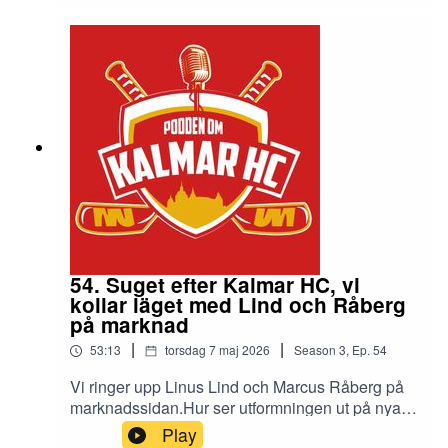
54. Suget efter Kalmar HC, vi
kollar läget med Lind och Råberg
på marknad
|
|
53:13
torsdag 7 maj 2026
Season
3
,
Ep.
54
Vi ringer upp Linus Lind och Marcus Råberg på
marknadssidan.Hur ser utformningen ut på nya
plan 2 i VIP:en. Är stadens företag sugna att följa
Play