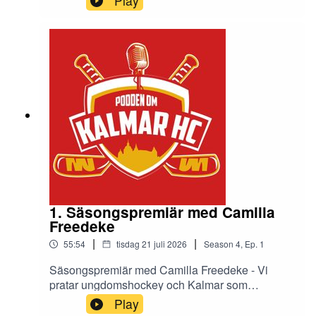
Play
att få en längre säsong än förra året.Han pratar
om vad Daniel Stolt lockade med för att få honom
till Kalmar och att det är gött gäng han kommit till.
1. Säsongspremiär med Camilla
Freedeke
|
|
55:54
tisdag 21 juli 2026
Season
4
,
Ep.
1
Säsongspremiär med Camilla Freedeke - Vi
pratar ungdomshockey och Kalmar som
sommarstad!
Play