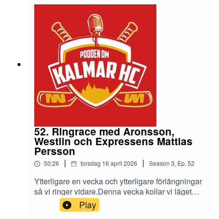
nästa säsong.
52. Ringrace med Aronsson,
Westlin och Expressens Mattias
Persson
|
|
50:26
torsdag 16 april 2026
Season
3
,
Ep.
52
Ytterligare en vecka och ytterligare förlängningar
så vi ringer vidare.Denna vecka kollar vi läget
med Tobias Aronsson och Arvid Westlin.Hur är
Play
känslan efter det snöpliga uttåget, hur ser dom på