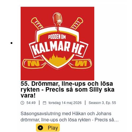
55. Drömmar, line-ups och lösa
rykten - Precis så som Silly ska
vara!
|
|
54:49
torsdag 14 maj 2026
Season
3
,
Ep.
55
Säsongsavslutning med Håkan och Johans
drömmar, line-ups och lösa rykten - Precis så
som Silly ska vara!
Play