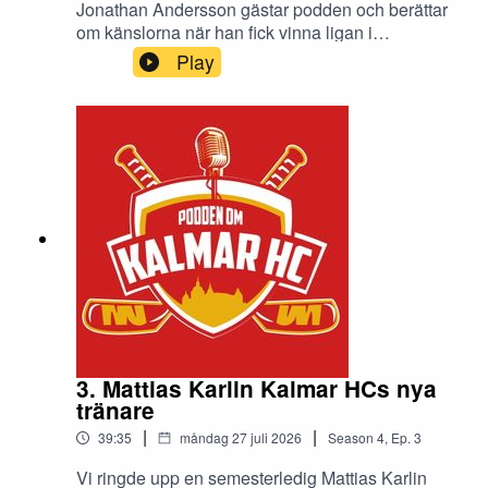
Jonathan Andersson gästar podden och berättar
om känslorna när han fick vinna ligan i
Finland.Han erkänner att även om han är
Play
rutinerad så är det ändå lite alltid ångest inför
dom fystesterna som brukar inleda
hockeysäsongen.Och den okända
släktkopplingen bland annat som lockade honom
till Kalmar HC.
3. Mattias Karlin Kalmar HCs nya
tränare
|
|
39:35
måndag 27 juli 2026
Season
4
,
Ep.
3
Vi ringde upp en semesterledig Mattias Karlin