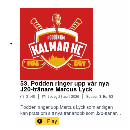
med på KHC:s resa.Vad är deras drömscenario
för nästa säsong?
53. Podden ringer upp vår nya
J20-tränare Marcus Lyck
|
|
31:40
tisdag 21 april 2026
Season
3
,
Ep.
53
Podden ringer upp Marcus Lyck som äntligen
kan prata om sitt nya tränarjobb som J20-tränare
i Kalmar HC.Vi lyssnar av läget hur han ser på
Play
sitt nya jobb och vad han har för mål med J20 till