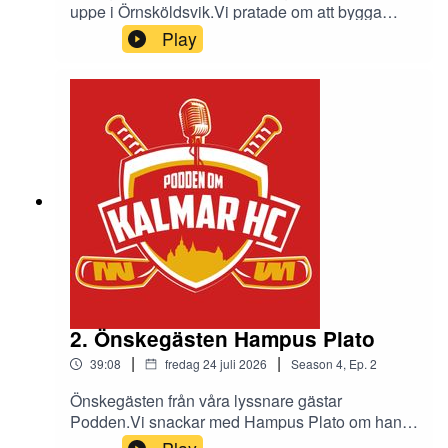
uppe i Örnsköldsvik.Vi pratade om att bygga
relationer med en ny trupp och en ny
Play
tränarstab.Hur inblandad har han varit i
truppbygget och hur kommer han jobba med
gruppen för att sätta säsongens mål.
2. Önskegästen Hampus Plato
|
|
39:08
fredag 24 juli 2026
Season
4
,
Ep.
2
Önskegästen från våra lyssnare gästar
Podden.Vi snackar med Hampus Plato om hans
mål för kommande säsong och glöden i gruppen