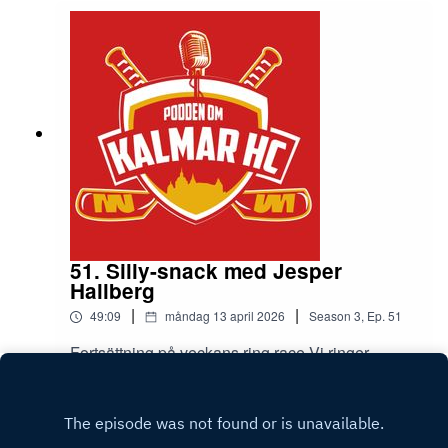
säsongen som varit och hur känner dom inför
kommande säsong.Sen ringer vid Expressens
Mattias MP Persson och lyssnar av dom senaste
silly ryktena.
51. Silly-snack med Jesper
Hallberg
|
|
49:09
måndag 13 april 2026
Season
3
,
Ep.
51
Fortsättning på veckans ring race.Vi ringer
Jesper Hallberg på Barometern och kikar på
läget i laget.
Play