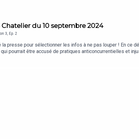
e Chatelier du 10 septembre 2024
son
3
,
Ep.
2
é la presse pour sélectionner les infos à ne pas louper ! En ce 
ui pourrait être accusé de pratiques anticoncurrentielles et inj
 du regretté DJ Mehdi.