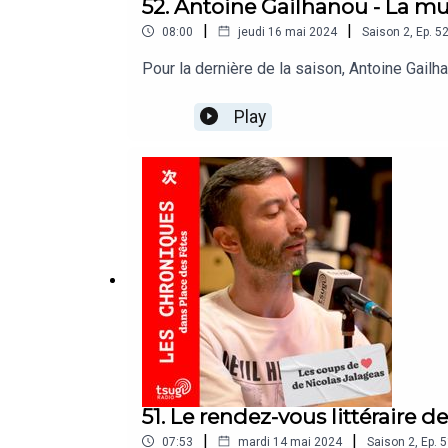
52. Antoine Gailhanou - La mu
|
|
08:00
jeudi 16 mai 2024
Saison
2
,
Ep.
5
Pour la dernière de la saison, Antoine Gailh
Play
51. Le rendez-vous littéraire d
|
|
07:53
mardi 14 mai 2024
Saison
2
,
Ep.
5