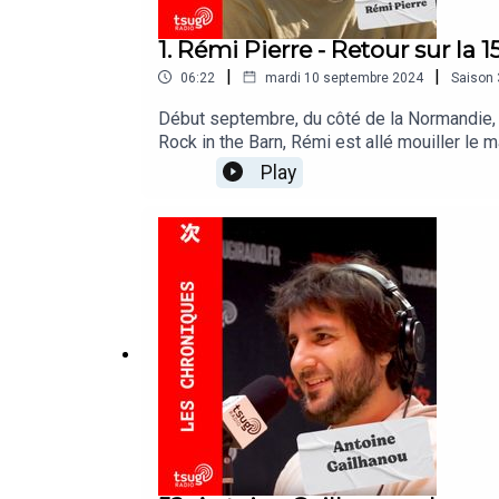
1. Rémi Pierre - Retour sur la
|
|
06:22
mardi 10 septembre 2024
Saison
Début septembre, du côté de la Normandie, pr
Rock in the Barn, Rémi est allé mouiller le 
Deadletter, Ultranöuk, Ditter et VLURE.
Play