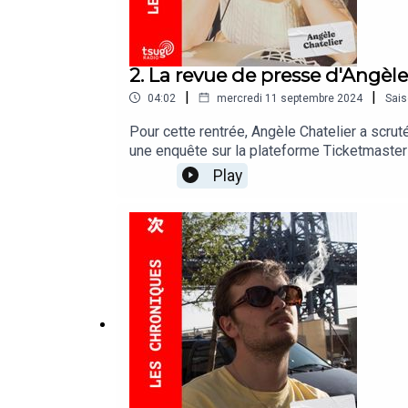
2. La revue de presse d'Angèl
|
|
04:02
mercredi 11 septembre 2024
Sai
Pour cette rentrée, Angèle Chatelier a scrut
une enquête sur la plateforme Ticketmaster q
attendue série documentaire Arte sur la vie
Play