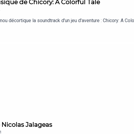
sique de Chicory: A Colorful Tale
2
anou décortique la soundtrack d'un jeu d'aventure : Chicory: A Col
e Nicolas Jalageas
1