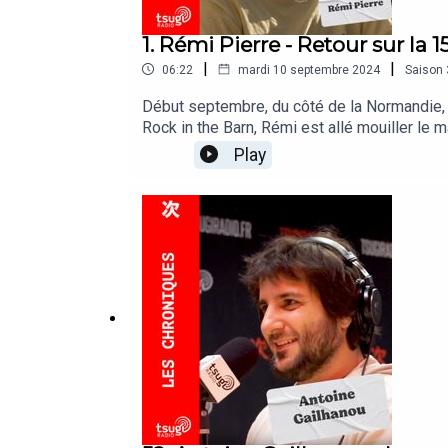
1. Rémi Pierre - Retour sur la
|
|
06:22
mardi 10 septembre 2024
Saison
Début septembre, du côté de la Normandie, pr
Rock in the Barn, Rémi est allé mouiller le 
Deadletter, Ultranöuk, Ditter et VLURE.
Play