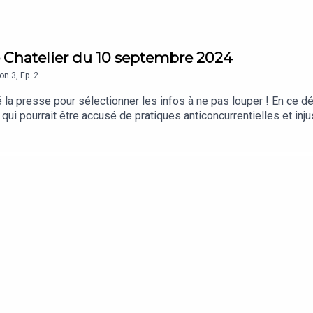
e Chatelier du 10 septembre 2024
son
3
,
Ep.
2
é la presse pour sélectionner les infos à ne pas louper ! En ce 
ui pourrait être accusé de pratiques anticoncurrentielles et inj
 du regretté DJ Mehdi.