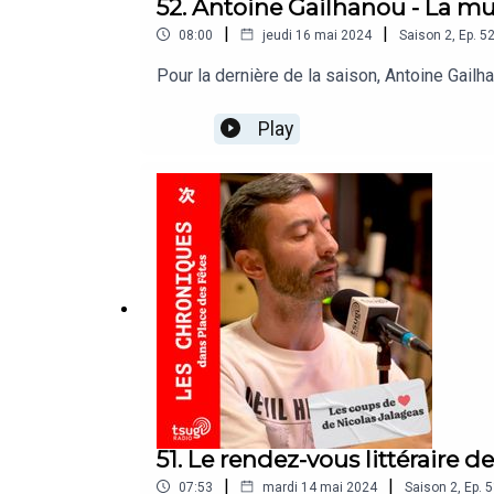
52. Antoine Gailhanou - La mu
|
|
08:00
jeudi 16 mai 2024
Saison
2
,
Ep.
5
Pour la dernière de la saison, Antoine Gailh
Play
51. Le rendez-vous littéraire d
|
|
07:53
mardi 14 mai 2024
Saison
2
,
Ep.
5