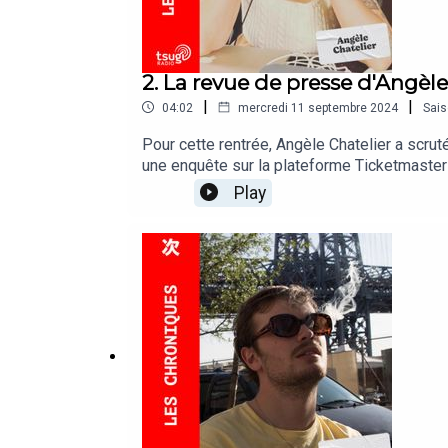
2. La revue de presse d'Angèl
|
|
04:02
mercredi 11 septembre 2024
Sai
Pour cette rentrée, Angèle Chatelier a scrut
une enquête sur la plateforme Ticketmaster q
attendue série documentaire Arte sur la vie
Play