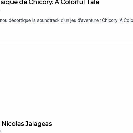
sique de Chicory: A Colorful Tale
2
anou décortique la soundtrack d'un jeu d'aventure : Chicory: A Col
e Nicolas Jalageas
1