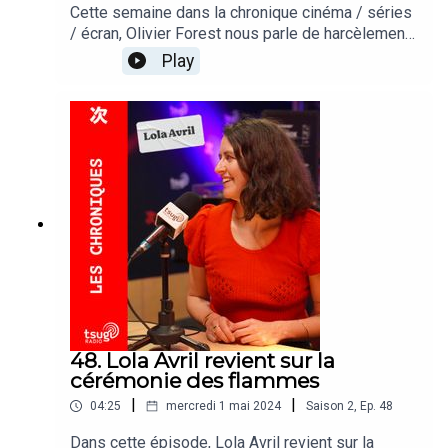
Cette semaine dans la chronique cinéma / séries
/ écran, Olivier Forest nous parle de harcèlement,
de poupées russes, et de Mid TV, bref on parle
Play
de la mini-série BABY REINDEER, disponible sur
Netflix.
48. Lola Avril revient sur la
cérémonie des flammes
|
|
04:25
mercredi 1 mai 2024
Saison
2
,
Ep.
48
Dans cette épisode, Lola Avril revient sur la