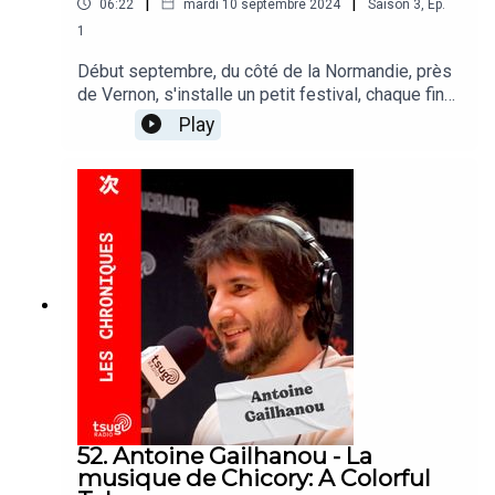
|
|
06:22
mardi 10 septembre 2024
Saison
3
,
Ep.
1
Début septembre, du côté de la Normandie, près
de Vernon, s'installe un petit festival, chaque fin
d'été, sur les bords de Seine. Pour la 15ème
Play
édition de Rock in the Barn, Rémi est allé mouiller
le maillot dans les quelques pogos qui animent
les festivalier.e.s devant les concerts
d'Unschooling, Deeper, Deadletter, Ultranöuk,
Ditter et VLURE.
52. Antoine Gailhanou - La
musique de Chicory: A Colorful