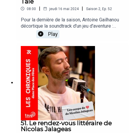
Tale
|
|
08:00
jeudi 16 mai 2024
Saison
2
,
Ep.
52
Pour la dernière de la saison, Antoine Gailhanou
décortique la soundtrack d'un jeu d'aventure :
Chicory: A Colorful Tale sorti en 2021, composé
Play
par Lena Rain.
51. Le rendez-vous littéraire de
Nicolas Jalageas