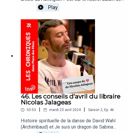
Justice, le flop du nouveau biopic sur Amy
Play
Winehouse et l’inquiétude sur l'avenir des Vieilles
Charrues.
46. Les conseils d'avril du libraire
Nicolas Jalageas
|
|
03:53
mardi 23 avril 2024
Saison
2
,
Ep.
46
Histoire spirituelle de la danse de David Wahl
(Archimbaud) et Je suis un dragon de Sabina