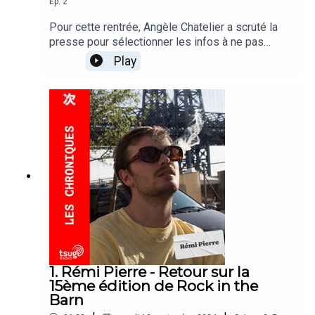
Ep.
2
Pour cette rentrée, Angèle Chatelier a scruté la
presse pour sélectionner les infos à ne pas
louper ! En ce début septembre, Angèle aborde le
Play
retour d'Oasis, une enquête sur la plateforme
Ticketmaster qui pourrait être accusé de
pratiques anticoncurrentielles et injustes,
Kendrick Lamar au Super Bowl et la très attendue
série documentaire Arte sur la vie du regretté DJ
Mehdi.
1. Rémi Pierre - Retour sur la
15ème édition de Rock in the
Barn