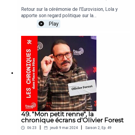
Retour sur la cérémonie de l'Eurovision, Lola y
apporte son regard politique sur la
compétition.Avec les interventions de Quentin
Play
Mauduit, auteur d'un mémoire de recherche sur
l'Eurovision et la chercheuse Oranie Abbes.
49. "Mon petit renne", la
chronique écrans d'Olivier Forest
|
|
06:23
jeudi 9 mai 2024
Saison
2
,
Ep.
49