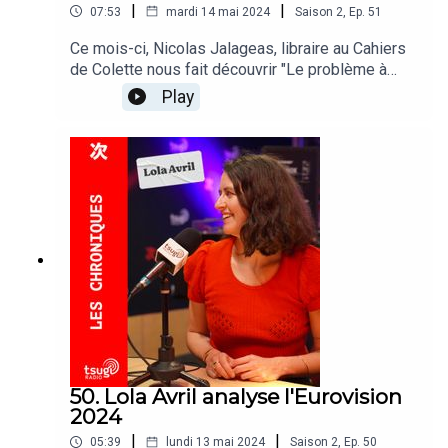
|
|
07:53
mardi 14 mai 2024
Saison
2
,
Ep.
51
Ce mois-ci, Nicolas Jalageas, libraire au Cahiers
de Colette nous fait découvrir "Le problème à
trois corps" de Liu Cixin et "Qu'est-ce que
Play
l'histoire culturelle ?"de Peter Burke.
50. Lola Avril analyse l'Eurovision
2024
|
|
05:39
lundi 13 mai 2024
Saison
2
,
Ep.
50