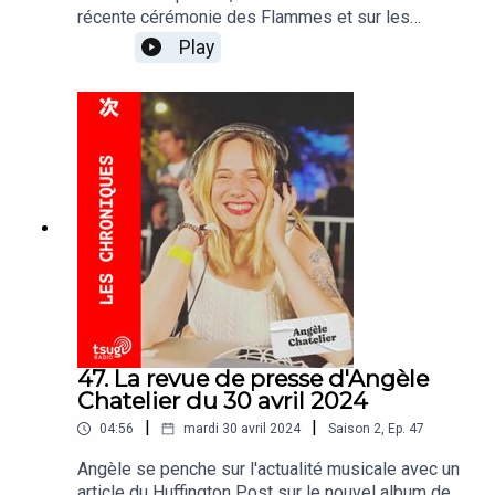
récente cérémonie des Flammes et sur les
réactions que cette dernière à suscité
Play
47. La revue de presse d'Angèle
Chatelier du 30 avril 2024
|
|
04:56
mardi 30 avril 2024
Saison
2
,
Ep.
47
Angèle se penche sur l'actualité musicale avec un
article du Huffington Post sur le nouvel album de