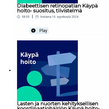
Diabeettisen retinopatian Käypä
hoito- suositus, tiivistelmä
|
08:05
tiistaina 10. syyskuuta 2024
Play
Lasten ja nuorten kehityksellisen
koordinaatiohäiriön Käypä hoito-