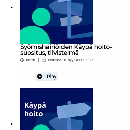
Syömishäiriöiden Käypä hoito-
suositus, tiivistelmä
|
08:28
tiistaina 16. syyskuuta 2025
Play