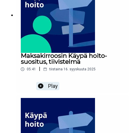
Maksakirroosin Käypä hoito-
suositus, tiivistelmä
|
05:41
tiistaina 16. syyskuuta 2025
Play