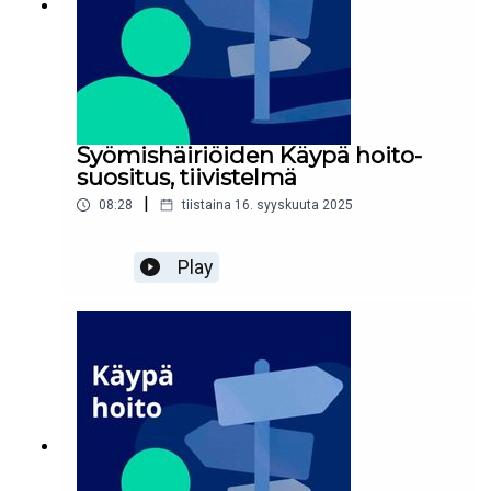
Syömishäiriöiden Käypä hoito-
suositus, tiivistelmä
|
08:28
tiistaina 16. syyskuuta 2025
Play