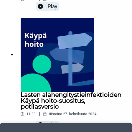
Play
Lasten alahengitystieinfektioiden
Käypä hoito-suositus,
potilasversio
|
11:39
tiistaina 27. helmikuuta 2024
Play