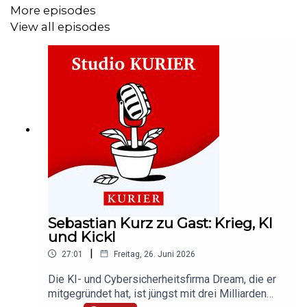
gibt und auch auf
Youtube als Video-Podcast
.
More episodes
View all episodes
Abonniert unseren Podcast auf
Apple Podcasts
oder
Spotify
und hinterlasst uns eine Bewertung, wenn euch
der Podcast gefällt. Mehr Podcasts gibt es auch unter
kurier.at/podcasts
.
Sebastian Kurz zu Gast: Krieg, KI
und Kickl
|
27:01
Freitag, 26. Juni 2026
Die KI- und Cybersicherheitsfirma Dream, die er
mitgegründet hat, ist jüngst mit drei Milliarden