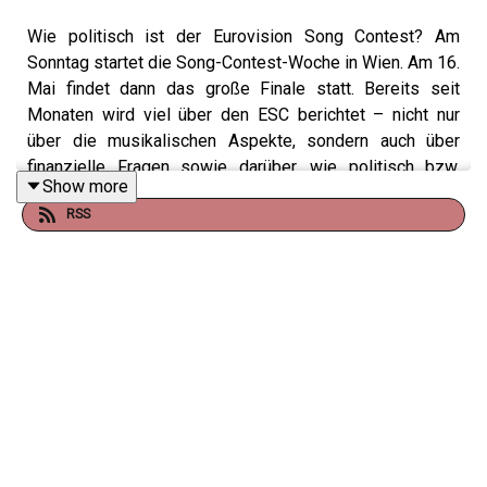
Wie politisch ist der Eurovision Song Contest? Am
Sonntag startet die Song-Contest-Woche in Wien. Am 16.
Mai findet dann das große Finale statt. Bereits seit
Monaten wird viel über den ESC berichtet – nicht nur
über die musikalischen Aspekte, sondern auch über
finanzielle Fragen sowie darüber, wie politisch bzw.
Show more
unpolitisch dieses Musikgroßevent ist. Über diese
RSS
Punkte spricht der Studio KURIER-Host mit Kulturchef
Georg Leyrer.
Guter Journalismus bringt Klarheit – und kostet Geld. Mit
einem KURIER Digital Abo könnt ihr unsere Arbeit
unterstützen.
Alles klar? “Studio KURIER” - überall wo es Podcasts