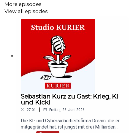
More episodes
View all episodes
Alles klar? “Studio KURIER” - überall wo es Podcasts
gibt und auch auf
Youtube als Video-Podcast
.
Abonniert unseren Podcast auf
Apple Podcasts
oder
Spotify
und hinterlasst uns eine Bewertung, wenn euch
der Podcast gefällt. Mehr Podcasts gibt es auch unter
kurier.at/podcasts
.
Sebastian Kurz zu Gast: Krieg, KI
und Kickl
|
27:01
Freitag, 26. Juni 2026
Die KI- und Cybersicherheitsfirma Dream, die er
mitgegründet hat, ist jüngst mit drei Milliarden