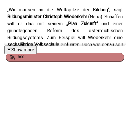
„Wir müssen an die Weltspitze der Bildung“, sagt
Bildungsminister Christoph Wiederkehr
(Neos). Schaffen
will er das mit seinem
„Plan Zukunft“
und einer
grundlegenden Reform des österreichischen
Bildungssystems. Zum Beispiel will Wiederkehr eine
sechsjährige Volksschule
einführen. Doch wie genau soll
Show more
dieses Modell funktionieren und was sagen
Expertinnen
RSS
und Experten
dazu? Was möchte der Bildungsminister
sonst noch ändern und wie
realistisch
ist es, dass er
seine Vorhaben umsetzen kann? Darüber spricht Studio
KURIER-Host Caroline Bartos mit Innenpolitik-Redakteur
Josef Gebhard.
Guter Journalismus bringt Klarheit – und kostet Geld. Mit
einem KURIER Digital Abo könnt ihr unsere Arbeit
unterstützen.