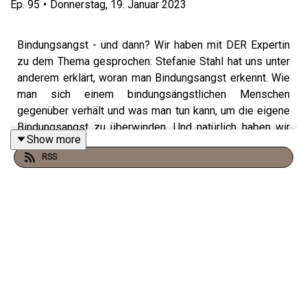
Ep.
95
•
Donnerstag, 19. Januar 2023
Bindungsangst - und dann? Wir haben mit DER Expertin
zu dem Thema gesprochen: Stefanie Stahl hat uns unter
anderem erklärt, woran man Bindungsangst erkennt. Wie
man sich einem bindungsängstlichen Menschen
gegenüber verhält und was man tun kann, um die eigene
Bindungsangst zu überwinden. Und natürlich haben wir
Show more
über ihr neues Buch gesprochen: „Wer wir sind“. Alle
RSS
Details dazu findet ihr hier:
https://amzn.to/3HcMnJv
/////
Tickets für unsere LIVE PODCAST SHOW am 26.02.2023
in Berlin kriegst du hier: Eventim:
https://bit.ly/3FNTiH9
Eventbrite:
https://bit.ly/3j9zZAv
/////
Hörer-Mails an:
podcast@michaelnast.com