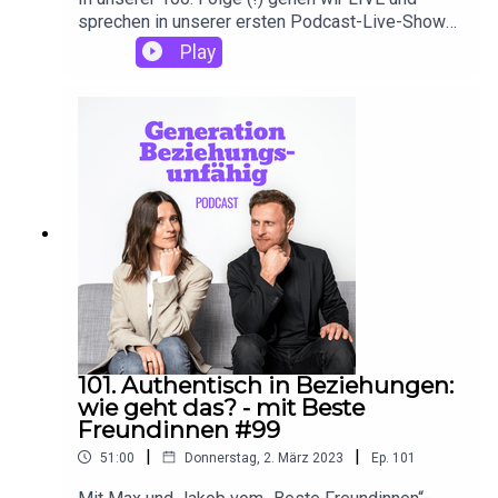
sprechen in unserer ersten Podcast-Live-Show
darüber, was aus dem Dating geworden ist – und
Play
was wir besser machen können. ///// Hörer-Mails
an: podcast@michaelnast.com Folge uns auf
Instagram:
https://www.instagram.com/generation__beziehu
ngsunfaehig/ Lina Marie auf Instagram:
https://www.instagram.com/linamarie_official/
Lina Maries Website:
www.beziehungspflege.com Michael auf
Instagram:
https://www.instagram.com/michaelnast/
Michaels Website: www.michaelnast.com
101. Authentisch in Beziehungen:
wie geht das? - mit Beste
Freundinnen #99
|
|
51:00
Donnerstag, 2. März 2023
Ep.
101