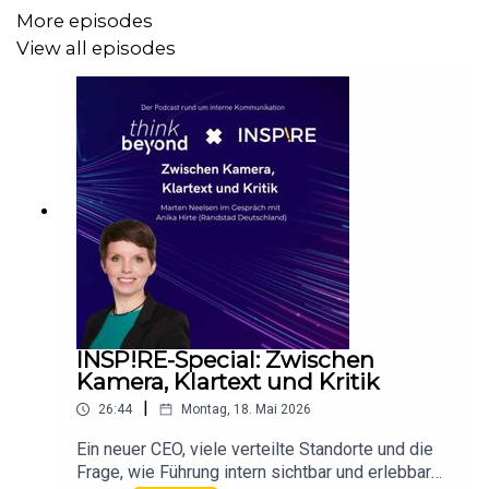
allein keine Lösung ist – und weshalb interne
More episodes
Kommunikation heute vor allem eines leisten
View all episodes
muss: Orientierung geben. Das Gespräch zeigt, wie
interne Kommunikation helfen kann, Komplexität zu
reduzieren, Schwerpunkte sichtbar zu machen und
Mitarbeitenden Halt zu geben – gerade in einer VUCA-
Welt, in der klassische Change-Logiken an ihre Grenzen
stoßen.
Die Themen:
INSP!RE-Special: Zwischen
Warum Veränderung zum Dauerzustand geworden
Kamera, Klartext und Kritik
ist
|
26:44
Montag, 18. Mai 2026
Was Orientierung in einer VUCA-Welt konkret
bedeutet
Ein neuer CEO, viele verteilte Standorte und die
Frage, wie Führung intern sichtbar und erlebbar
Interne Kommunikation zwischen Informationsflut