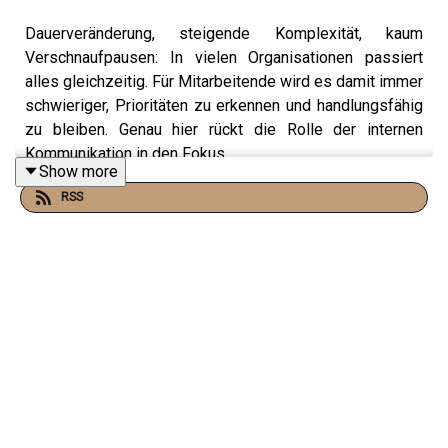
Dauerveränderung, steigende Komplexität, kaum
Verschnaufpausen: In vielen Organisationen passiert
alles gleichzeitig. Für Mitarbeitende wird es damit immer
schwieriger, Prioritäten zu erkennen und handlungsfähig
zu bleiben. Genau hier rückt die Rolle der internen
Kommunikation in den Fokus.
Show more
RSS
In dieser INSP!RE-Sonderfolge spricht Host Marten
Neelsen, Kommunikationsberater und Expert Lead
Corporate Communications bei IBM iX, mit Christian
Roberts, geschäftsführendem Gesellschafter,
und Jonas Wilmesmeier, Team Lead Transformation in
der Internen Kommunikation, von der K12 Agentur.
Gemeinsam ordnen sie ein, warum Geschwindigkeit