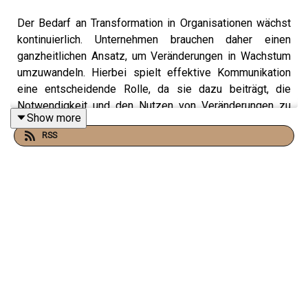
Der Bedarf an Transformation in Organisationen wächst
kontinuierlich. Unternehmen brauchen daher einen
ganzheitlichen Ansatz, um Veränderungen in Wachstum
umzuwandeln. Hierbei spielt effektive Kommunikation
eine entscheidende Rolle, da sie dazu beiträgt, die
Notwendigkeit und den Nutzen von Veränderungen zu
Show more
vermitteln, die Mitarbeitenden zu motivieren und den
RSS
Wandel transparent zu gestalten. Wie kann die interne
Kommunikation dazu beitragen, die Effektivität und den
Erfolg von Veränderungsprozessen in Organisationen zu
verbessern? Und welche Rolle spielt sie überhaupt in
Transformationsprozessen?
In Folge 61 von thinkBEYOND sprechen wir über
Veränderungen und Transformationsprozesse und damit
verbundene Herausforderungen und Chancen. Unsere