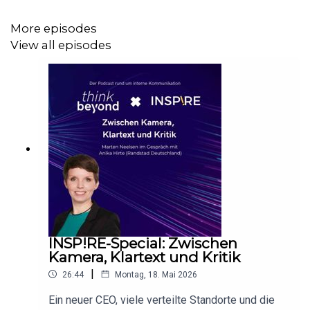
Gesprächspartnerin: Andrea Montua, Geschäftsführerin
von Montua Partner Communications. Unsere Themen:
More episodes
View all episodes
Effektivität und der Erfolg von
Veränderungsprozessen in Organisationen
die Rolle von IK in Transformationsprozessen
Veränderungsbereitschaft und Change-Müdigkeit
gesellschaftliche Verantwortung von Unternehmen
ihre Sätze für den Erfolg.
Inspiration rund um die interne Kommunikation gibt es
auch im Online-Portal
beyond-ik.de
.
INSP!RE-Special: Zwischen
Kamera, Klartext und Kritik
|
26:44
Montag, 18. Mai 2026
Der Podcast wird produziert von
dynamic audio
.
Ein neuer CEO, viele verteilte Standorte und die