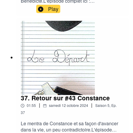
Bénédicte.L'épisode complet ici :
https://www.podcast-ledepart.com/44-benedicte-
Play
en-double-activite/
37. Retour sur #43 Constance
|
|
01:55
samedi 12 octobre 2024
Saison
5
,
Ep.
37
Le mentra de Constance et sa façon d'avancer
dans la vie, un peu contradictoire.L'épisode