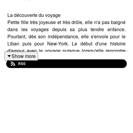
La découverte du voyage
Petite fille très joyeuse et très drôle, elle n'a pas baigné
dans les voyages depuis sa plus tendre enfance.
Pourtant, dès son indépendance, elle s'envole pour le
Liban puis pour New-York. Le début d'une histoire
d'amour avec le voyage puisque lorsqu'elle rencontre
Show more
son mari, l'expatriation est un projet de vie qu'ils
RSS
abordent rapidement.
Shenyang : une ville au Nord de la Chine
Bénédicte est du genre à sauter dans le grand bain
sans se poser de questions. Alors quand l'entreprise de
son mari leur propose de partir vivre à Shenyang en
2010, ils acceptent avec grand plaisir. Tout est organisé
par l'entreprise du mari de Bénédicte : le
déménagement, trouver un logement, les écoles pour