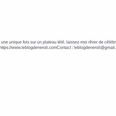
ie une unique fois sur un plateau télé, laissez-moi rêver de cé
https://www.leblogdeneroli.comContact : leblogdeneroli@gmail.
lles Fréquences