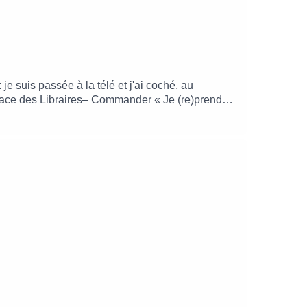
je suis passée à la télé et j'ai coché, au
Place des Libraires– Commander « Je (re)prends
r-là vient de chez Balzac Paris* !Le replay n'est
_______________Retrouvez-moi :sur Instagram :
originale créée par le studio Into The