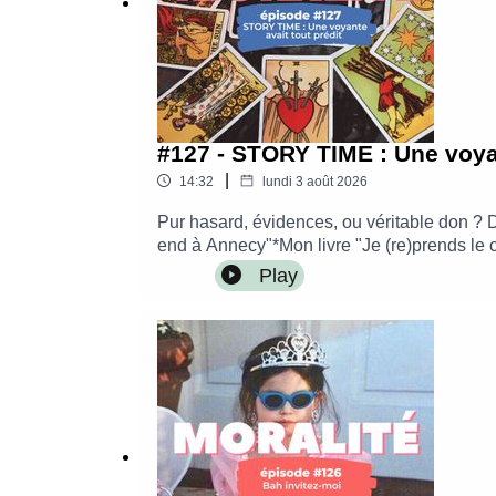
#127 - STORY TIME : Une voyan
|
14:32
lundi 3 août 2026
Pur hasard, évidences, ou véritable don ? D
end à Annecy"*Mon livre "Je (re)prends le 
:sur Instagram : @leblogdenerolisur mon bl
Play
Into The WaveMontage par Alice Krief - Le