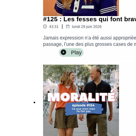
#125 : Les fesses qui font bra
|
43:31
lundi 29 juin 2026
Jamais expression n'a été aussi appropriée à 
passage, l'une des plus grosses cases de 
le contrôle » sur la Fnac– Commander « Je (
Play
plus disponible à l'heure actuelle, mais vo
@leblogdenerolisur mon blog : https://www
WaveMontage par Alice Krief - Les Belles