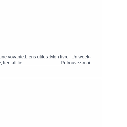
 une voyante.Liens utiles :Mon livre "Un week-
ité, lien affilié_______________Retrouvez-moi
mail.comMusique originale créée par le studio