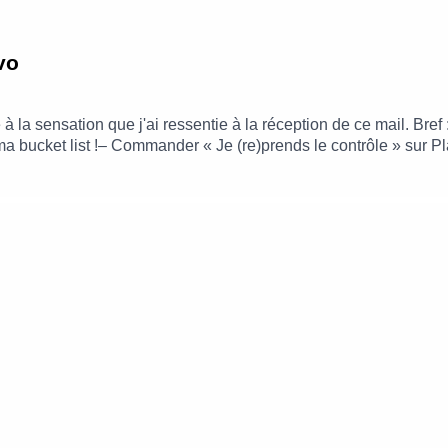
vo
la sensation que j'ai ressentie à la réception de ce mail. Bref : 
ma bucket list !– Commander « Je (re)prends le contrôle » sur 
re)prends le contrôle » sur AmazonLe haut que je portais ce jou
us pouvez visionner mon passage ici !*= publicité, lien affilié
.leblogdeneroli.comContact : leblogdeneroli@gmail.comMusique 
 Fréquences