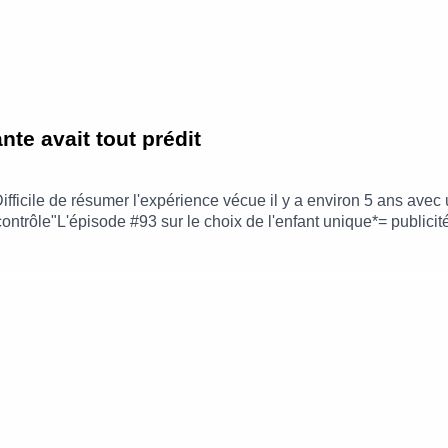
te avait tout prédit
ifficile de résumer l'expérience vécue il y a environ 5 ans avec
contrôle"L'épisode #93 sur le choix de l'enfant unique*= public
og : https://www.leblogdeneroli.comContact : leblogdeneroli@g
s Belles Fréquences