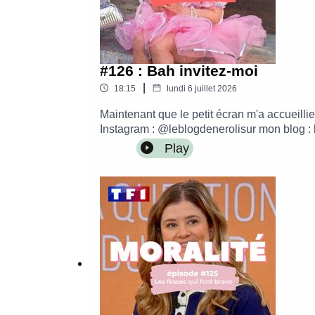
#126 : Bah invitez-moi
|
18:15
lundi 6 juillet 2026
Maintenant que le petit écran m'a accueill
Instagram : @leblogdenerolisur mon blog : 
The WaveMontage par Alice Krief - Les Be
Play