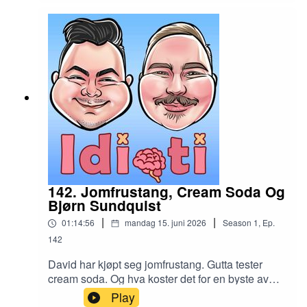
142. Jomfrustang, Cream Soda Og
Bjørn Sundquist
|
|
01:14:56
mandag 15. juni 2026
Season
1
,
Ep.
142
David har kjøpt seg jomfrustang. Gutta tester
cream soda. Og hva koster det for en byste av
Bjørn Sundquist?
Play