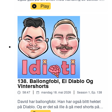
russen. Og en lytter sliter med drama på jobb.
Play
138. Ballongfobi, El Diablo Og
Vintershorts
|
|
58:47
mandag 18. mai 2026
Season
1
,
Ep.
138
David har ballongfobi. Han har også blitt hektet
på Diablo. Og er det så ille å gå med shorts på
vinteren?