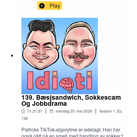
Durek? Og hva er boksehansken når man
Play
snakker om avføring?
139. Bæsjsandwich, Sokkescam
Og Jobbdrama
|
|
01:21:37
mandag 25. mai 2026
Season
1
,
Ep.
139
Patricks TikTok-algorytme er ødelagt. Han har
også gått på en smell med handling av sokker fra