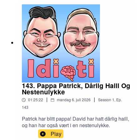
143. Pappa Patrick, Dårlig Haill Og
Nestenulykke
|
|
01:25:22
mandag 6. juli 2026
Season
1
,
Ep.
143
Patrick har blitt pappa! David har hatt dårlig haill,
og han har også vært i en nestenulykke.
Play