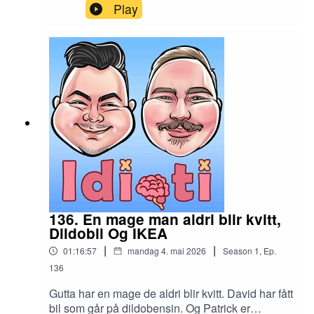
på jobb?
Play
136. En mage man aldri blir kvitt,
Dildobil Og IKEA
|
|
01:16:57
mandag 4. mai 2026
Season
1
,
Ep.
136
Gutta har en mage de aldri blir kvitt. David har fått
bil som går på dildobensin. Og Patrick er