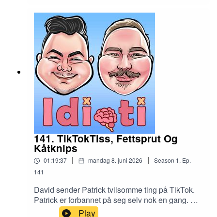
141. TikTokTiss, Fettsprut Og
Kåtknips
|
|
01:19:37
mandag 8. juni 2026
Season
1
,
Ep.
141
David sender Patrick tvilsomme ting på TikTok.
Patrick er forbannet på seg selv nok en gang. Og
David vil kunne knipse folk kåt.
Play