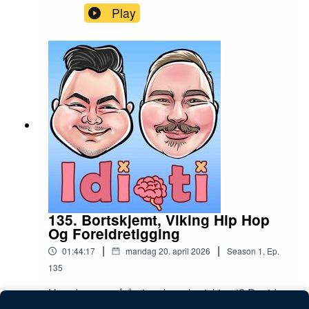
forbannet på IKEA.
Play
135. Bortskjemt, Viking Hip Hop
Og Foreldretigging
|
|
01:44:17
mandag 20. april 2026
Season
1
,
Ep.
135
Hvordan unngå å gjøre barn bortskjemt? David
og Patrick hater et nytt fenomen på nett som