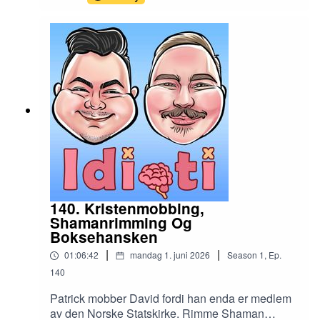
140. Kristenmobbing,
Shamanrimming Og
Boksehansken
|
|
01:06:42
mandag 1. juni 2026
Season
1
,
Ep.
140
Patrick mobber David fordi han enda er medlem
av den Norske Statskirke. Rimme Shaman