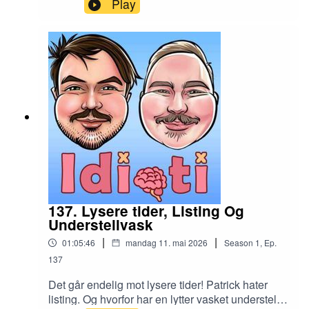
Play
137. Lysere tider, Listing Og
Understellvask
|
|
01:05:46
mandag 11. mai 2026
Season
1
,
Ep.
137
Det går endelig mot lysere tider! Patrick hater
listing. Og hvorfor har en lytter vasket understellet