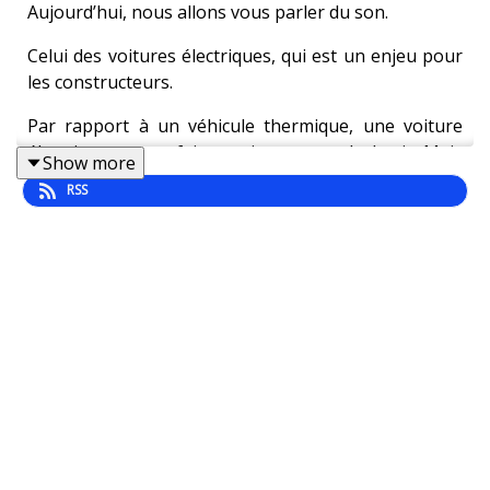
Aujourd’hui, nous allons vous parler du son.
Celui des voitures électriques, qui est un enjeu pour
les constructeurs.
Par rapport à un véhicule thermique, une voiture
électrique, ça ne fait quasiment pas de bruit. Mais
Show more
que faire face à ce nouveau silence?
RSS
En ville, la législation impose aux voitures électriques
d'émettre un léger son pour prévenir les piétons.
Dans l’habitacle, c’est au choix des constructeurs.
Certains optent pour le calme, d’autres en font un
élément de sécurité supplémentaire.
Pour cet épisode, Sur le Fil a suivi Taimaz Szirniks,
qui couvre l’actualité de l’industrie automobile pour
l’AFP, au Mondial de l’Auto à Paris.