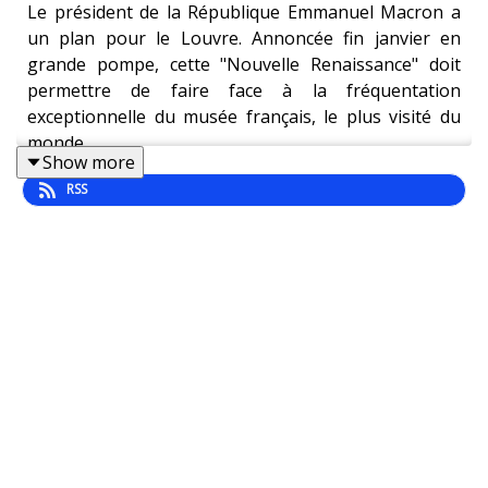
Le président de la République Emmanuel Macron a
un plan pour le Louvre. Annoncée fin janvier en
grande pompe, cette "Nouvelle Renaissance" doit
permettre de faire face à la fréquentation
exceptionnelle du musée français, le plus visité du
monde.
Show more
Une nouvelle grande entrée, une Joconde déplacée,
RSS
des billets plus chers et des rénovations un peu
partout : des chantiers dont le budget total pourrait
atteindre 800 millions d’euros selon l’entourage du
président de la République. Pour Emmanuel Macron,
il s’agirait de laisser une empreinte sur le joyaux
parisien et peut-être aussi de revenir sur le devant
de la scène politique en France.
Réalisation : Maxime Mamet