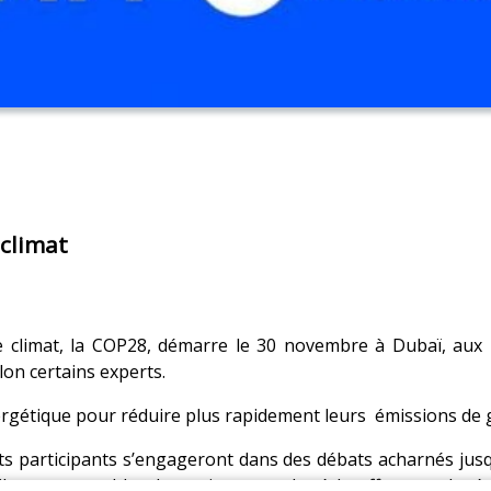
 climat
 climat, la COP28, démarre le 30 novembre à Dubaï, aux Em
lon certains experts.
nergétique pour réduire plus rapidement leurs émissions de g
ats participants s’engageront dans des débats acharnés jusq
ssiles, responsables des trois-quarts du réchauffement planét