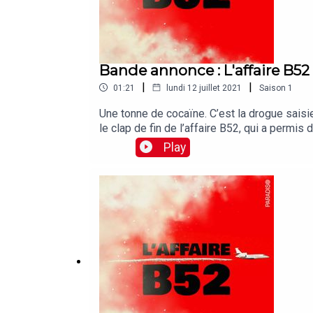
Bande annonce : L'affaire B52
|
|
01:21
lundi 12 juillet 2021
Saison
1
Une tonne de cocaïne. C’est la drogue saisie
le clap de fin de l’affaire B52, qui a permi
cette nouvelle série de podcast documentaire
Play
cette affaire qui nous emmène, de Medellin 
Paradiso Media, écrit et incarnée par Const
Théo Albaric ont monté les épisodesJohn B
est chargée de productionLucine Dorso et A
Dunaigre sont producteurs délégués.