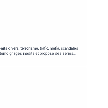
ts divers, terrorisme, trafic, mafia, scandales
 témoignages inédits et propose des séries
errière les actes isolés et les parcours
onnez-vous pour être informé de la sortie de
r.ee/ParadisopodcastsRetrouvez tous les podcasts