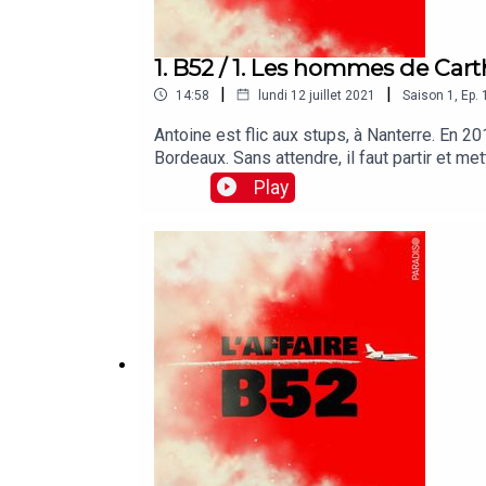
1. B52 / 1. Les hommes de Car
|
|
14:58
lundi 12 juillet 2021
Saison
1
,
Ep.
Antoine est flic aux stups, à Nanterre. En 2
Bordeaux. Sans attendre, il faut partir et m
et voix : Constance Vilanona et … "Antoine"
Play
FrançaisProduction : Anne-Cécile KirryChar
Dornbush et Théo AlbaricRéalisation et mus
épisodes.Retrouvez tous nos podcasts ici et