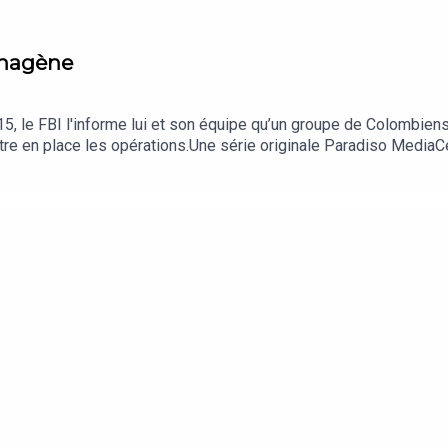
thagène
1
015, le FBI l'informe lui et son équipe qu’un groupe de Colombiens
ettre en place les opérations.Une série originale Paradiso MediaCe
Direction éditoriale : Louis Daboussy Lorenzo Benedetti et Benoi
gée de production : Djamila RahouAssistantes de production : L
ique : John BoseIllustration : Luc GrieuxBonne écoute !Abonnez 
 nos actualités sur Instagram | Twitter | Linkedin.