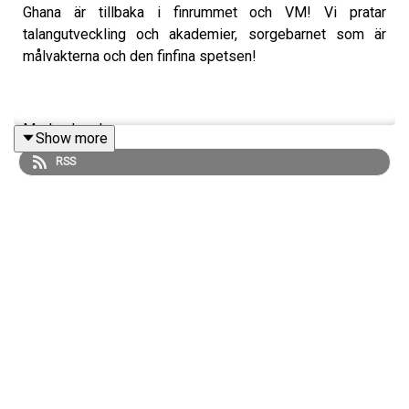
Ghana är tillbaka i finrummet och VM! Vi pratar
talangutveckling och akademier, sorgebarnet som är
målvakterna och den finfina spetsen!
Medverkande:
Show more
RSS
August Spångberg, Christoffer Svanemar & Leonard
Jägerskiöld Velander
Viva America görs i samarbete med:
ATG:
Vi gör Viva America tillsammans med ATG! Inför VM har