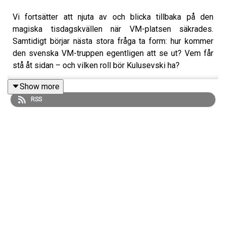
Vi fortsätter att njuta av och blicka tillbaka på den
magiska tisdagskvällen när VM-platsen säkrades.
Samtidigt börjar nästa stora fråga ta form: hur kommer
den svenska VM-truppen egentligen att se ut? Vem får
stå åt sidan – och vilken roll bör Kulusevski ha?
Show more
RSS
Dessutom tar vi oss an den eviga diskussionen: vilka är
världens bästa landslag just nu? Hur skulle en aktuell
power ranking se ut? Vilka lag får för lite uppmärksamhet
– och vilka är kanske överskattade?
Programledare: Fabian Norlund
Experter: Marcelo Fernández & Adam Pinthorp