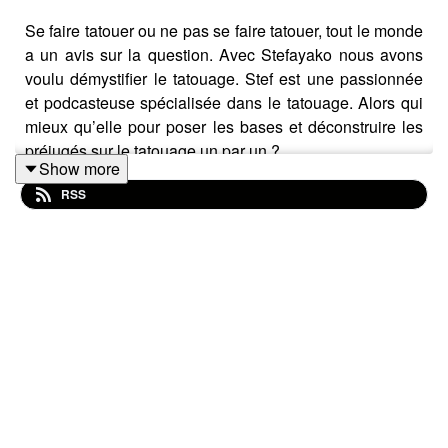
Se faire tatouer ou ne pas se faire tatouer, tout le monde
a un avis sur la question. Avec Stefayako nous avons
voulu démystifier le tatouage. Stef est une passionnée
et podcasteuse spécialisée dans le tatouage. Alors qui
mieux qu’elle pour poser les bases et déconstruire les
préjugés sur le tatouage un par un ?
Show more
RSS
On y parle de :
🖌️ Artisan ou artiste : quelle place pour les
tatoueurs.euses ?
🔍 Déconstruire les clichés sur les tatouages
🎨 L’importance de l’éthique et de l’originalité
👵 Vieillissement des tatouages : mythe ou réalité ?