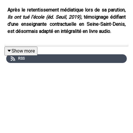
Après le retentissement médiatique lors de sa parution,
Ils ont tué l'école (éd. Seuil, 2019),
témoignage édifiant
d'une enseignante contractuelle en Seine-Saint-Denis,
est désormais adapté en intégralité en livre audio.
Show more
A la recherche d'un métier qui ait du sens et qui soit en
RSS
accord avec ses valeurs, Marion Armengod, journaliste,
se laisse tenter par un poste d'enseignante remplaçante
en Seine-Saint-Denis.
A peine son contrat signé, les désillusions commencent.
Entre les tribulations incessantes (on la promène d'une
école à l'autre et d'une ville à l'autre, parfois plusieurs
fois dans une même journée), les locaux indignes, les
élèves en grande détresse, le nombre effarant de