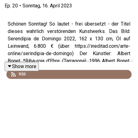
Ep.
20
•
Sonntag, 16. April 2023
Schönen Sonntag! So lautet - frei übersetzt - der Titel
dieses wahrlich verstörenden Kunstwerks. Das Bild:
Serendipia de Domingo 2022, 162 x 130 cm, Öl auf
Leinwand, 6.800 € (über: https://ineditad.com/arte-
online/serindipia-de-domingo) Der Künstler: Albert
Bonet, *Riba-roja d'Ebre, (Tarragona), 1996 Albert Bonet,
Show more
Gewinner des Internationalen Malereipreises in der
RSS
Kategorie Realismus bei der letzten Ausgabe der
FIABCN (Internationale Kunstmesse von Barcelona),
zeichnet sich durch eine scharfe Sozialkritik aus, die von
seiner unmittelbaren Umgebung inspiriert ist. Durch
diese Interpretation der Welt, die ihn umgibt, zeigt dieser
junge Künstler sowohl konzeptionelle als auch
technische Reife, die sich in seinem Werk, das mit POP-
Themen und einem ausgeprägt realistischen Stil spielt,
widerspiegelt. Künstlerisch wurde er an der