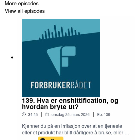
melde deg på konferansen på Forbrukerrådets nettsted.
More episodes
View all episodes
I studio hører du Guro Sollien Eriksrud, fagsjef for
forbrukerøkonomi, og programleder, Helen Mehammer.
139. Hva er enshittification, og
hvordan bryte ut?
|
|
34:45
onsdag 25. mars 2026
Ep.
139
Kjenner du på en irritasjon over at en tjeneste
eller et produkt har blitt dårligere å bruke, eller at
du må betale for noe som tidligere var gratis?