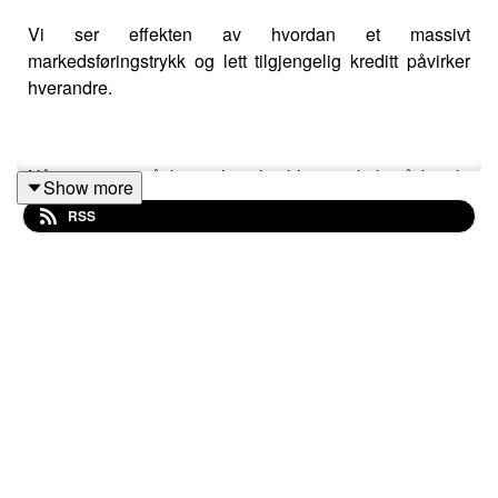
Vi ser effekten av hvordan et massivt
markedsføringstrykk og lett tilgjengelig kreditt påvirker
hverandre.
Når mange små kjøp plutselig blir vanskelig å betale
Show more
kan dette være starten på en gjeldsspiral for flere.
RSS
Tingene blir heller ikke enklere av å bli påminnet om
handlekurven på Zalando, eller alle de «gode»
tilbudene du ser på sosiale medier når du scroller på
mobilen. Hva slags ansvar bør de som låner ut penger
ta overfor forbrukerne? Og hva kan man gjøre dersom
man havner i en gjeldsspiral?
Dette er en ekstra episode som kommer ut i forbindelse
med Forbrukerkonferansen 2025. Du kan lese mer og