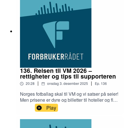
videospillmord, lootbokser og hva som rører seg i
det europeiske spilluniverset.I studio hører du
fagsjef i Forbrukerrådet, Thomas Iversen,
seniorrådgiver Ailo Krogh Ravna, og
programleder, Maren Van Burden Struksnæs.
136. Reisen til VM 2026 –
rettigheter og tips til supporteren
|
|
20:28
onsdag 3. desember 2025
Ep.
136
Norges fotballag skal til VM og vi satser på seier!
Men prisene er dyre og billetter til hoteller og fly
går raskt. Hva bør du tenke på for å unngå rødt
Play
kort i lommeboken på vei til fotball VM 2026?I
studio hører du fagsjef, Thomas Iversen, og
programleder, Helen Mehammer.