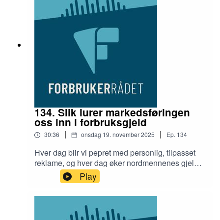
134. Slik lurer markedsføringen
oss inn i forbruksgjeld
|
|
30:36
onsdag 19. november 2025
Ep.
134
Hver dag blir vi pepret med personlig, tilpasset
reklame, og hver dag øker nordmennenes gjeld.
Hvordan påvirkes vi egentlig av markedsføring?
Play
Og er «kjøp nå, betale senere»-funksjonen en
lettvint vei inn i en gjeldsspiral?Denne episoden
gir en liten forhåndsvisning av hva
Forbrukerkonferansen 2025 skal handle om. Du