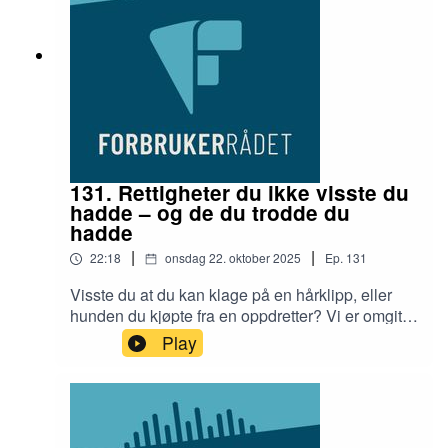
Mehammer.
131. Rettigheter du ikke visste du
hadde – og de du trodde du
hadde
|
|
22:18
onsdag 22. oktober 2025
Ep.
131
Visste du at du kan klage på en hårklipp, eller
hunden du kjøpte fra en oppdretter? Vi er omgitt
av et ganske godt lovverk som beskytter oss
Play
forbrukere, men det er fortsatt noen ting vi ikke
tenker over at de vi klage på – og noen ting vi tror
vi kan klage på.I studio hører du fagsjef i
Forbrukerrådet, Thomas Iversen, og
programleder, Helen Mehammer.