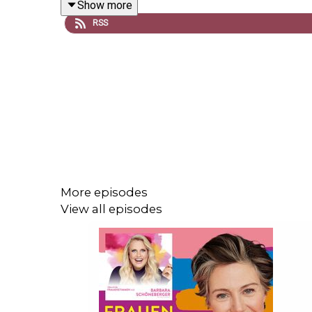
Show more
strukturell benachteiligen – und gleichzeitig ei
RSS
Es geht um unsichtbare Arbeit, emotionale Abhän
„Single“ oder „vergeben“, hin zu einem Netzwerk 
Ein Gespräch, das provoziert – und genau deshalb 
More episodes
Mehr zu Beatrice Frasl:
View all episodes
Beatrice Frasl bei
LinkedIn
und
Instagram
Eintromatisiert euch!
(
Buch)
Patriarchale Belastungsstörung
(
Buch
)