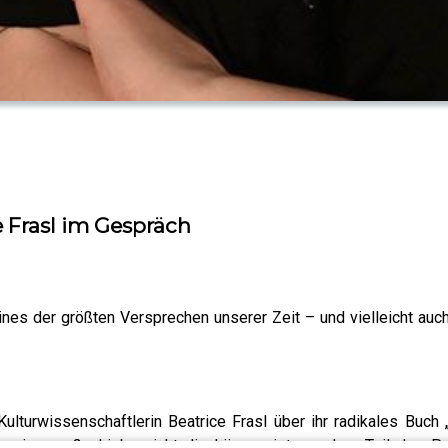
 Frasl im Gespräch
es der größten Versprechen unserer Zeit – und vielleicht auch 
lturwissenschaftlerin Beatrice Frasl über ihr radikales Buch „En
die eine große Liebe nicht die Lösung ist, sondern Teil des