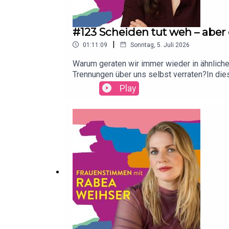
#123 Scheiden tut weh – aber
|
01:11:09
Sonntag, 5. Juli 2026
Warum geraten wir immer wieder in ähnlich
Trennungen über uns selbst verraten?In die
Beziehungsmuster, unerfüllte Bedürfnisse un
Play
ihre Wurzeln in alten Erfahrungen haben un
Gespräch über Bindung, Selbstfürsorge und
folgenden Gespräch irgendwelche Aussagen g
kontakt@ildikovonkuerthy.deMehr zu Claud
überlebst (Buch)Mehr zu Ildikó von Kürthy:w
genug (Buch und Hörbuch)Eine halbe Ewigk
Zeit (Buch und Hörbuch)Weitere Bücher und