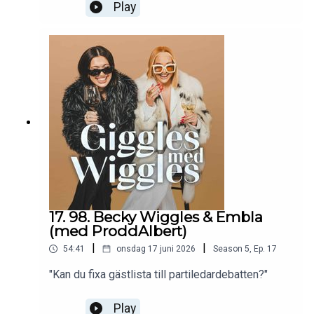
Play
17. 98. Becky Wiggles & Embla
(med ProddAlbert)
|
|
54:41
onsdag 17 juni 2026
Season
5
,
Ep.
17
"Kan du fixa gästlista till partiledardebatten?"
Play