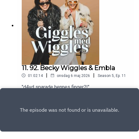
11. 92. Becky Wiggles & Embla
|
|
01:02:14
onsdag 6 maj 2026
Season
5
,
Ep.
11
"d4vd sparade hennes finger?!"
Play