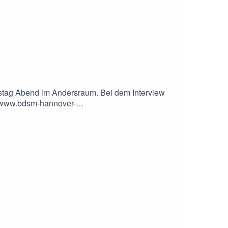
nstag Abend im Andersraum. Bei dem Interview
://www.bdsm-hannover-
um.de/angebote/gruppen/einsteiger_innen-runde-