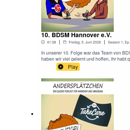
10. BDSM Hannover e.V.
|
|
41:38
Freitag, 5. Juni 2026
Season
1
,
Ep.
In unserer 10. Folge war das Team von BDS
haben wir viel gelernt und hoffen, ihr ha
ev.de/https://andersraum.de/angebote/grup
Play
des-bdsm-hannover-e-v/