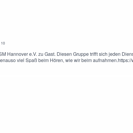
10
M Hannover e.V. zu Gast. Diesen Gruppe trifft sich jeden Die
bt genauso viel Spaß beim Hören, wie wir beim aufnahmen.https
pen/dienstags-treffen-des-bdsm-hannover-e-v/https://andersra