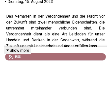
•
Dienstag, 15. August 2023
Das Verharren in der Vergangenheit und die Furcht vor
der Zukunft sind zwei menschliche Eigenschaften, die
untrennbar miteinander verbunden sind. Die
Vergangenheit dient als eine Art Leitfaden für unser
Handeln und Denken in der Gegenwart, während die
Zukunft uns mit Unsicherheit und Angst erfüllen kann.
Show more
Viele Menschen, wie Maya, haben Schwierigkeiten, sich
RSS
von der Vergangenheit zu lösen. Sie klammern sich an
vergangene Erfahrungen, sei es aus Angst vor
Veränderung oder weil sie sich in der Sicherheit der
vertrauten Ereignisse und Erinnerungen geborgen fühlen.
Dabei kommt es bei Maya aber auch bei Isa dazu, dass
sie Personen aus ihrer Vergangenheit / ihrem Umfeld
idealisieren. Die Angst vor der Zukunft kommt bei Maya
daher, dass sie keine Kontrolle über kommende
Ereignisse hat - manchmal lähmt sie die Angst vor der