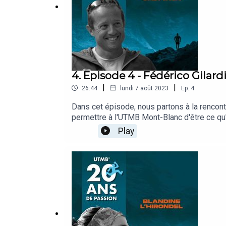
4. Episode 4 - Fédérico Gilard
|
|
26:44
lundi 7 août 2023
Ep.
4
Dans cet épisode, nous partons à la rencon
permettre à l'UTMB Mont-Blanc d'être ce qu'i
côtés de l'organisation et de vivre l'événeme
Play
surtout il nous explique pourquoi il répond 
écoute !Un podcast UTMB GroupProduit en pa
PoueyRéalisation : Mélanie Pouey et Mathi
soutenir, n'hésitez pas à vous abonner et à
et sur le site internet : https://montblanc.ut