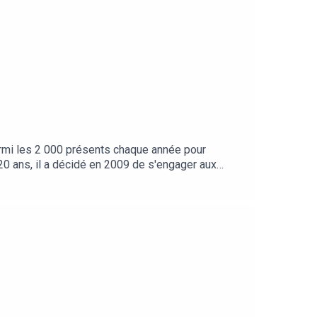
armi les 2 000 présents chaque année pour
 20 ans, il a décidé en 2009 de s'engager aux
ail, de l'UTMB, de son rôle clé sur l'événement et
oubliables mais aussi de pasta ... Bonne
 : Mathilde LaisneyTextes : Mélanie
vous aimez ce podcast et que vous voulez le
'UTMB Mont-Blanc, rdv sur Insta : @UTMBMontBlanc