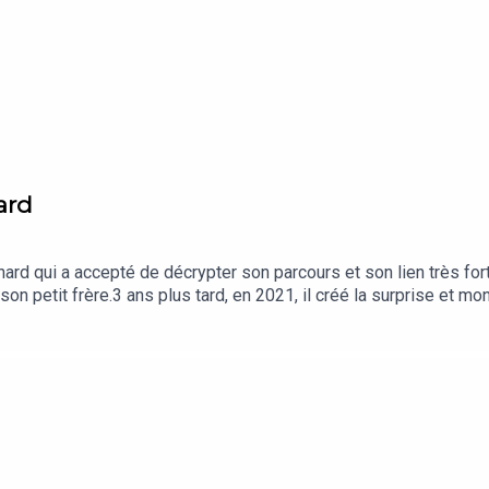
ard
rd qui a accepté de décrypter son parcours et son lien très for
 son petit frère.3 ans plus tard, en 2021, il créé la surprise et 
ir-il réalise l'exploit de finir 2ème de la course, sur les talons
un des meilleurs trailers au monde. Retour avec lui sur cette cou
ncy et Trails Endurance MagInterviews : Mathilde LaisneyTextes
e : @homework_studio Si vous aimez ce podcast et que vous vou
r de l'actualité de l'UTMB Mont-Blanc, rdv sur Insta : @UTMBMont