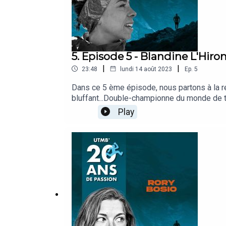
5. Episode 5 - Blandine L'Hiro
|
|
23:48
lundi 14 août 2023
Ep.
5
Dans ce 5 ème épisode, nous partons à la ren
bluffant...Double-championne du monde de 
2021,Puis de la CCC en 2022...Elle a beau êtr
Play
sportive !Gynécologue obstétricienne en Loz
son Graal, c'est l'UTMB... Et si c'était pou
partenariat avec Lines Agency et Trails En
LaisneyMusique originale et mixage : @home
pas à vous abonner et à nous mettre des éto
internet : https://montblanc.utmb.world/fr