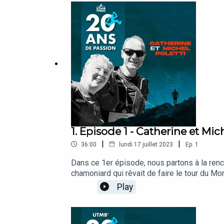
1. Episode 1 - Catherine et Mic
|
|
36:00
lundi 17 juillet 2023
Ep.
1
Dans ce 1er épisode, nous partons à la renc
chamoniard qui rêvait de faire le tour du Mo
conversation spontanée, sincère et passionn
Play
travers la France, la Suisse et l'Italie- qui
circuit UTMB World Series : 36 événements ré
parleront aussi de l'environnement, des act