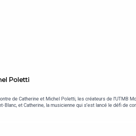
hel Poletti
ontre de Catherine et Michel Poletti, les créateurs de l'UTMB Mo
nt-Blanc, et Catherine, la musicienne qui s’est lancé le défi de c
ée !Ils reviendront sur les débuts de l'aventure : 1 pari fou en
 s'est très vite transformé en aventure familiale.Ils évoqueront a
partis un peu partout dans le monde avec en point d’orgue LES fi
ions concrètes mises en place sur les épreuves et plus généraleme