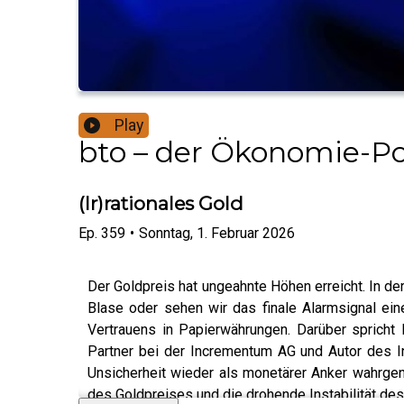
Play
bto – der Ökonomie-Pod
(Ir)rationales Gold
Ep.
359
•
Sonntag, 1. Februar 2026
Der Goldpreis hat ungeahnte Höhen erreicht. In de
Blase oder sehen wir das finale Alarmsignal ei
Vertrauens in Papierwährungen. Darüber spricht 
Partner bei der Incrementum AG und Autor des In
Unsicherheit wieder als monetärer Anker wahrgen
des Goldpreises und die drohende Instabilität de