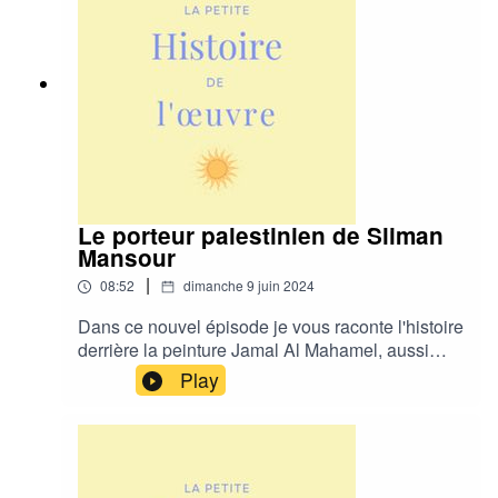
Le porteur palestinien de Sliman
Mansour
|
08:52
dimanche 9 juin 2024
Dans ce nouvel épisode je vous raconte l'histoire
derrière la peinture Jamal Al Mahamel, aussi
appelée Le porteur palestinien de l'artiste
Play
palestinien Sliman Mansour. L'histoire de cette
œuvre nous aide à mieux comprendre la Nakba
(l'exil palestinien) en se penchant sur son
histoire et ses origines. J'espère que cet épisode
vous plaira et vous aidera à mieux comprendre