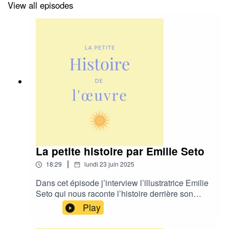
View all episodes
La petite histoire par Emilie Seto
|
18:29
lundi 23 juin 2025
Dans cet épisode j’interview l’illustratrice Emilie
Seto qui nous raconte l’histoire derrière son
l’œuvre du stade de Malpassé et de son
Play
exposition “Tu es chez toi ici” à retrouver dans
les bibliothèques de Marseille tout l’été