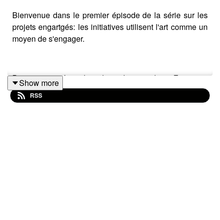
Bienvenue dans le premier épisode de la série sur les
projets engartgés: les initiatives utilisent l'art comme un
moyen de s'engager.
Dans cet épisode, la photographe Françoise
Show more
Beauguillon nous raconte, à travers l'histoire d'une
RSS
photographie, celle du journal Un Autre Monde. C'est un
journal de rue revisité, social et solidaire aux personnes
sans domicile fixe et en situation de précarité. Le journal
a pour objectif de crée des liens, à travers l'art, la mise
en place de différents ateliers et la co-construction des
numéros du journal entre professionnels bénévoles et
colporteurs et colportrices de presse. Car le journal est
principalement vendu par les personnes en situation de
précarité, qui récupèrent 3 euros sur les 3,5 du prix de
chaque numéro.