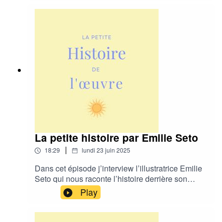
@petitehistoiredeloeuvre et @adele__alma
La petite histoire par Emilie Seto
|
18:29
lundi 23 juin 2025
Dans cet épisode j’interview l’illustratrice Emilie
Seto qui nous raconte l’histoire derrière son
l’œuvre du stade de Malpassé et de son
Play
exposition “Tu es chez toi ici” à retrouver dans
les bibliothèques de Marseille tout l’été