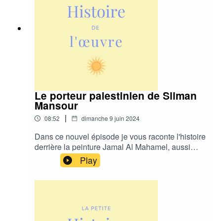
Le porteur palestinien de Sliman
Mansour
|
08:52
dimanche 9 juin 2024
Dans ce nouvel épisode je vous raconte l'histoire
derrière la peinture Jamal Al Mahamel, aussi
appelée Le porteur palestinien de l'artiste
Play
palestinien Sliman Mansour. L'histoire de cette
œuvre nous aide à mieux comprendre la Nakba
(l'exil palestinien) en se penchant sur son
histoire et ses origines. J'espère que cet épisode
vous plaira et vous aidera à mieux comprendre
les évènements actuels. N'´hésitez pas à noter