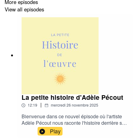
More episodes
View all episodes
J'espère que cet épisode vous plaira :)
Vous
La petite histoire d'Adèle Pécout
|
12:19
mercredi 26 novembre 2025
Bienvenue dans ce nouvel épisode où l'artiste
Adèle Pécout nous raconte l'histoire derrière son
œuvre. Vous pouvez retrouver l'œuvre "cœur
Play
vivant" sur nos instagram