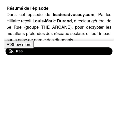
Résumé de l'épisode
Dans cet épisode de
leaderadvocacy.com
, Patrice
Hillaire reçoit
Louis-Marie Durand
, directeur général de
5e Rue (groupe THE ARCANE), pour décrypter les
mutations profondes des réseaux sociaux et leur impact
sur la prise de parole des dirigeants.
Show more
RSS
Alors que les plateformes ne sont plus de simples
réseaux mais de véritables médias pilotés par l'intérêt et
les algorithmes, la simple visibilité ne suffit plus. Louis-
Marie Durand nous explique pourquoi le véritable enjeu
de la Leader Advocacy est aujourd'hui celui de la
crédibilité
plutôt que de la simple présence. Découvrez
comment transformer la parole d'un dirigeant en un
levier stratégique, loin du cliché de "l'homme-sandwich"
corporate.