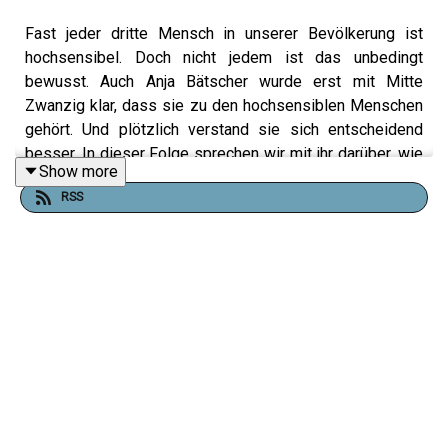
Fast jeder dritte Mensch in unserer Bevölkerung ist
hochsensibel. Doch nicht jedem ist das unbedingt
bewusst. Auch Anja Bätscher wurde erst mit Mitte
Zwanzig klar, dass sie zu den hochsensiblen Menschen
gehört. Und plötzlich verstand sie sich entscheidend
besser. In dieser Folge sprechen wir mit ihr darüber, wie
Show more
es ist, als hochsensibler Mensch durch die Welt zu
RSS
gehen. Eine spannende Entdeckungsreise zu einer Gabe,
die manchmal auch Last sein kann.
Hier erfährst du mehr über das Buch
Fein, aber oho!