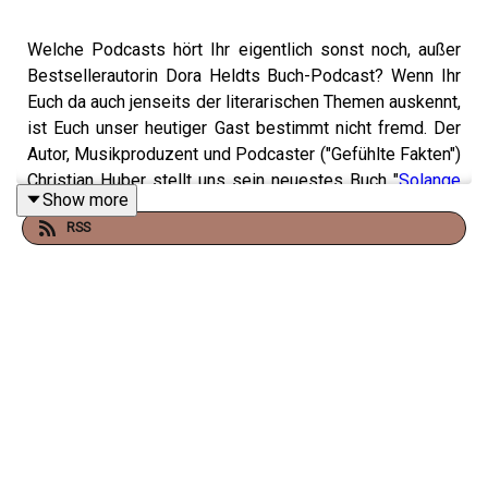
Welche Podcasts hört Ihr eigentlich sonst noch, außer
Bestsellerautorin Dora Heldts Buch-Podcast? Wenn Ihr
Euch da auch jenseits der literarischen Themen auskennt,
ist Euch unser heutiger Gast bestimmt nicht fremd. Der
Autor, Musikproduzent und Podcaster ("Gefühlte Fakten")
Christian Huber stellt uns sein neuestes Buch "
Solange
Show more
ein Streichholz brennt
" vor, in dem die Welten des
RSS
obdachlosen Bohm und der Medienfrau Alina aufeinander
prallen. Christian Hubers bewegende Begegnungen und
Erfahrungen sind in den Roman mit eingeflossen.
Unbedingt hörens- und lesenswert!
Wie immer findet Ihr die Folge auch als Video auf dem
dtv-Youtube-Kanal
. Eure Rückmeldungen schickt uns
gern via dora-heldt-trifft@dtv.de oder auf den dtv Social
Media Kanälen - wir freuen uns!