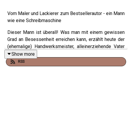
Vom Maler und Lackierer zum Bestsellerautor - ein Mann
wie eine Schreibmaschine
Dieser Mann ist überall! Was man mit einem gewissen
Grad an Besessenheit erreichen kann, erzählt heute der
(ehemalige) Handwerksmeister, alleinerziehende Vater
von Zwillingen und Autor Frank Goldammer im Bücher-
Show more
Podcast.
RSS
Wie es kam, dass Frank Goldammer eine Art
Familienchronist wurde, wo er auch bei schlechtem
Wetter und gegen den Widerstand seiner Kinder am
liebsten Urlaub macht, und welches Versprechen er ganz
bestimmt nie wieder geben wird, erfahren wir in der
neuen Folge von "Dora Heldt trifft".
Mit Buchhändlerin Christiane aus Niendorf Nord tauscht
Dora Buchtipps für Schlaflose Nächte: