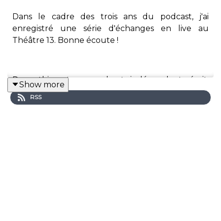
Dans le cadre des trois ans du podcast, j'ai
enregistré une série d'échanges en live au
Théâtre 13. Bonne écoute !
Dramathis est un podcast indépendant, écrit,
Show more
incarné, monté et mis en musique par Mathis
RSS
Grosos.
Vous pouvez soutenir ce podcast sur
patreon.com/dramathis
et recevoir des
recommandations en échange.
Retrouvez-moi sur
Instagram
,
TikTok
,
Twitch
et
YouTube
.
Les trois ans de Dramathis ont été produits par