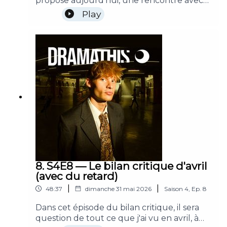
propose aujourd'hui, une rencontre avec
les trois chorégraphes qui composent
Play
(LA)HORDE. L'occasion de parler de leurs
créations à la tête du Ballet National de
Marseille, de leur rapport aux institutions
publiques alors qu'ils viennent de signer
des chorégraphies pour le dernier live de
Rosalia et, évidemment, de leur prochaine
création : « Après moi, le déluge ».Bonne
écoute !
8. S4E8 — Le bilan critique d'avril
(avec du retard)
|
|
48:37
dimanche 31 mai 2026
Saison
4
,
Ep.
8
Dans cet épisode du bilan critique, il sera
question de tout ce que j'ai vu en avril, à