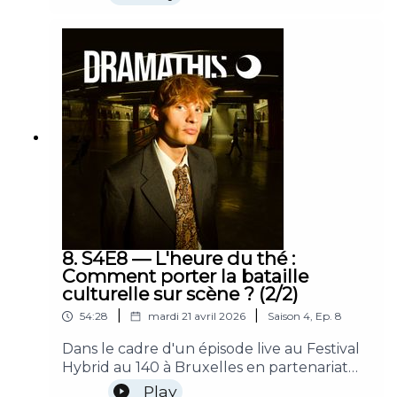
dont iels ne font partie ? Faut-il
illusion » — Eric Toledano et Olivier
constamment laisser la parole aux
Nakache🎞️« Die my love » — Lynne Ramsay
concerné·es ? Mais comment savoir qu'iels
le sont vraiment ? Toutes ces questions, on
en parle dans cet épisode de Dramathis
dans lequel vous entendrez les voix de
Morgan Noam, Sophia Lang, Rob Grams et
Khémaïs Ben Lakhdar.Bonne écoute !
8. S4E8 — L'heure du thé :
Comment porter la bataille
culturelle sur scène ? (2/2)
|
|
54:28
mardi 21 avril 2026
Saison
4
,
Ep.
8
Dans le cadre d'un épisode live au Festival
Hybrid au 140 à Bruxelles en partenariat
avec le Frames Festival, je complète ma
Play