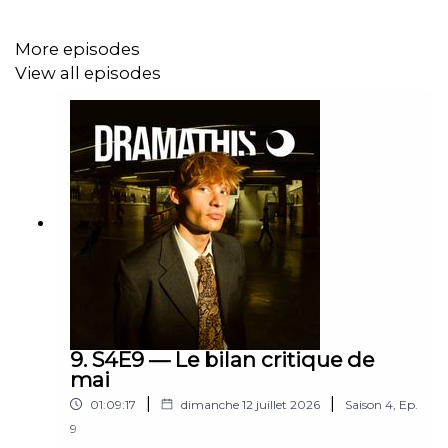
Camille Emilie.
More episodes
View all episodes
9. S4E9 — Le bilan critique de
mai
|
|
01:09:17
dimanche 12 juillet 2026
Saison
4
,
Ep.
9