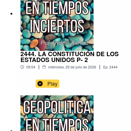
2444. LA CONSTITUCIÓN DE LOS
ESTADOS UNIDOS P- 2
|
|
09:54
miércoles, 29 de julio de 2026
Ep.
2444
Play