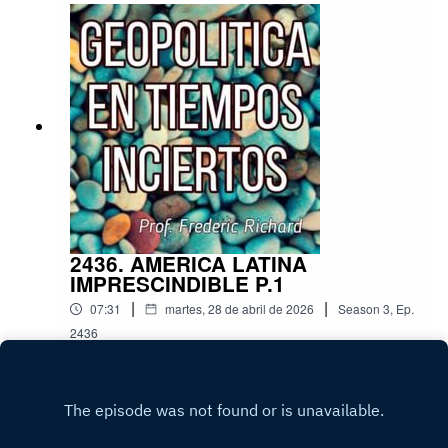
2436. AMERICA LATINA
IMPRESCINDIBLE P.1
|
|
07:31
martes, 28 de abril de 2026
Season
3
,
Ep.
2436
Play