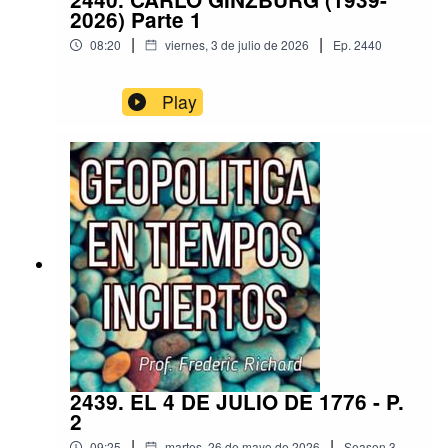
2026) Parte 1
|
|
08:20
viernes, 3 de julio de 2026
Ep.
2440
Play
2439. EL 4 DE JULIO DE 1776 - P.
2
|
|
09:25
martes, 26 de mayo de 2026
Season
3
,