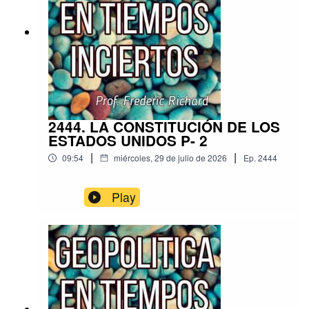
2444. LA CONSTITUCIÓN DE LOS
ESTADOS UNIDOS P- 2
|
|
09:54
miércoles, 29 de julio de 2026
Ep.
2444
Play