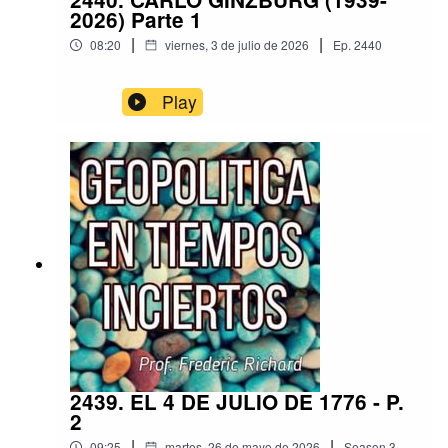
2026) Parte 1
|
|
08:20
viernes, 3 de julio de 2026
Ep.
2440
Play
2439. EL 4 DE JULIO DE 1776 - P.
2
|
|
09:25
martes, 26 de mayo de 2026
Season
3
,