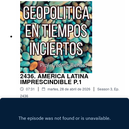
2436. AMERICA LATINA
IMPRESCINDIBLE P.1
|
|
07:31
martes, 28 de abril de 2026
Season
3
,
Ep.
2436
Play