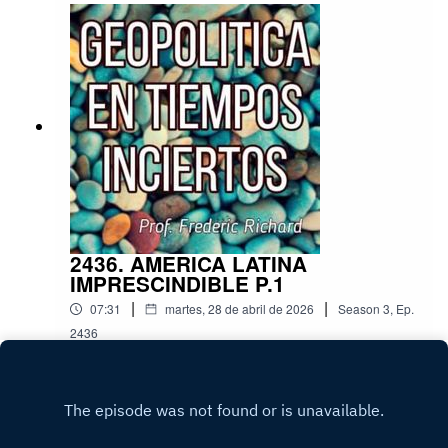
2436. AMERICA LATINA
IMPRESCINDIBLE P.1
|
|
07:31
martes, 28 de abril de 2026
Season
3
,
Ep.
2436
Play