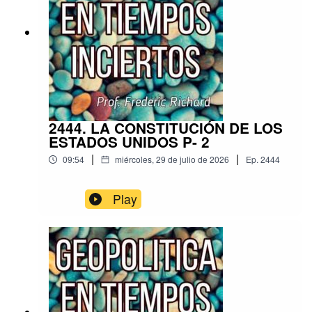
2444. LA CONSTITUCIÓN DE LOS
ESTADOS UNIDOS P- 2
|
|
09:54
miércoles, 29 de julio de 2026
Ep.
2444
Play