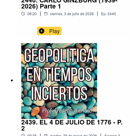
2026) Parte 1
|
|
08:20
viernes, 3 de julio de 2026
Ep.
2440
Play
2439. EL 4 DE JULIO DE 1776 - P.
2
|
|
09:25
martes, 26 de mayo de 2026
Season
3
,