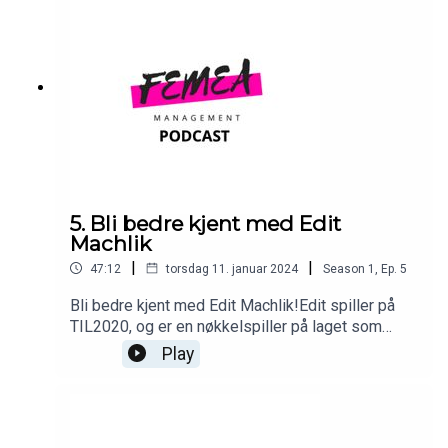
fotballspillere legger opp i sin beste alder?
5. Bli bedre kjent med Edit
Machlik
|
|
47:12
torsdag 11. januar 2024
Season
1
,
Ep.
5
Bli bedre kjent med Edit Machlik!Edit spiller på
TIL2020, og er en nøkkelspiller på laget som
kjempet i toppen av 1. divisjon i 2023. Hun er god
Play
med begge bein, og spiller derfor back på begge
sider. Foruten om å spille fotball, har Edit en
imponerende hverdag på siden. Hun er straks
ferdig utdannet tannlege, representerer Norge i