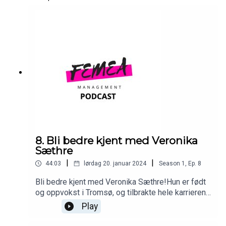
8. Bli bedre kjent med Veronika
Sæthre
|
|
44:03
lørdag 20. januar 2024
Season
1
,
Ep.
8
Bli bedre kjent med Veronika Sæthre!Hun er født
og oppvokst i Tromsø, og tilbrakte hele karrieren
sin hos TUIL før hun gikk til Fløya i 2017. Hun
Play
spilte fire sesonger i Fløya før sammenslåingen
med TIL2020 i 2021, der hun fortsatt spiller.