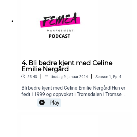
sjakk, har en bachelor i musikk (cello) og studerer
russisk. Hør episoden og hør på et ekte
multitalent.
4. Bli bedre kjent med Celine
Emilie Nergård
|
|
53:43
tirsdag 9. januar 2024
Season
1
,
Ep.
4
Bli bedre kjent med Celine Emilie Nergård!Hun er
født i 1999 og oppvokst i Tromsdalen i Tromsø.
Hennes barndomsklubb er TUIL, før hun gikk
Play
videre til Fløya. Der ble hun kjent som toppscorer,
vant 1. divisjon i 2019 og ble tildelt årets spiller i
divisjonen. Deretter gikk hun til Rosenborg, hvor
hun har spilt frem til nå. Celine er en eksepsjonelt
rask og målfarlig spiller, som ved siden av