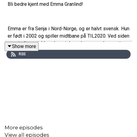
Bli bedre kjent med Emma Granlind!
Emma er fra Senja i Nord-Norge, og er halvt svensk. Hun
er født i 2002 og spiller midtbane på TIL2020. Ved siden
av studiene jobber hun i barnehage og har nettopp
Show more
signert en ny toårsavtale med Tromsø-klubben. I denne
RSS
episoden snakker vi om oppbygningen av TIL2020, hvor
Emma i starten slet med lite spilletid. I 2023 fikk hun
imidlertid et gjennombrudd og spilte fast på klubben
som kjempet om opprykk. Ellers snakker vi om det å
være sjenert, tørre å bry seg mindre om hva andre mener,
og mer.
More episodes
View all episodes