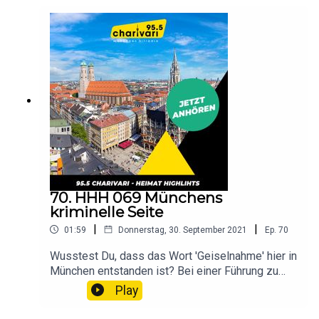
70. HHH 069 Münchens
kriminelle Seite
|
|
01:59
Donnerstag, 30. September 2021
Ep.
70
Wusstest Du, dass das Wort 'Geiselnahme' hier in
München entstanden ist? Bei einer Führung zu
den berühmtesten Tatorten Münchens findest Du
Play
raus, wie es dazu gekommen ist. Hör rein!