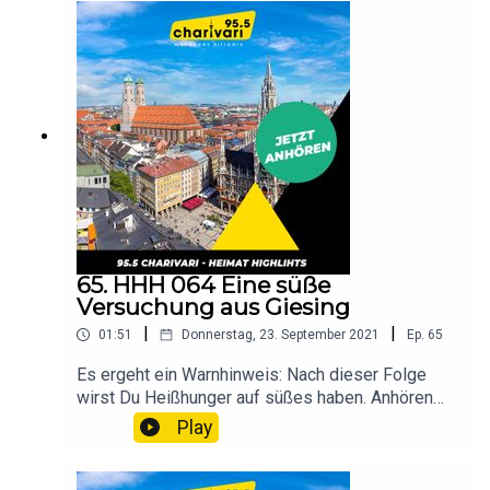
65. HHH 064 Eine süße
Versuchung aus Giesing
|
|
01:51
Donnerstag, 23. September 2021
Ep.
65
Es ergeht ein Warnhinweis: Nach dieser Folge
wirst Du Heißhunger auf süßes haben. Anhören
auf eigene Gefahr. Aber es lohnt sich!
Play