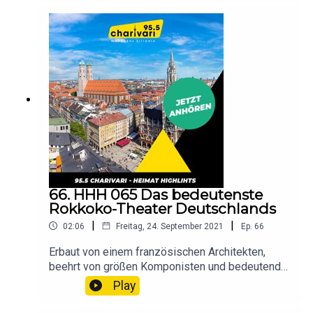
66. HHH 065 Das bedeutenste
Rokkoko-Theater Deutschlands
|
|
02:06
Freitag, 24. September 2021
Ep.
66
Erbaut von einem französischen Architekten,
beehrt von größen Komponisten und bedeutend
für die Kunstgeschichte. Wo dieses
Play
prestigeträchtige Theater steht, hörst Du hier.