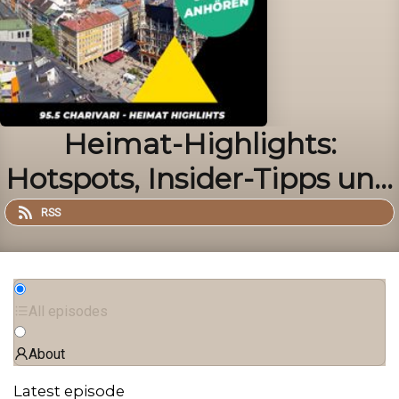
Heimat-Highlights:
Hotspots, Insider-Tipps und
geheime Orte in München
RSS
All episodes
About
Latest episode