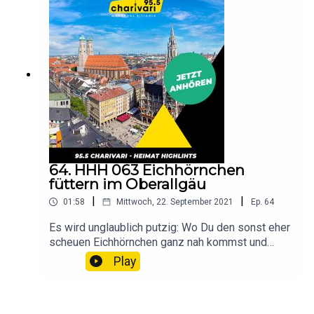
64. HHH 063 Eichhörnchen
füttern im Oberallgäu
|
|
01:58
Mittwoch, 22. September 2021
Ep.
64
Es wird unglaublich putzig: Wo Du den sonst eher
scheuen Eichhörnchen ganz nah kommst und
vielleicht sogar eines streicheln kannst, das
Play
erfährst Du hier. Hör rein!