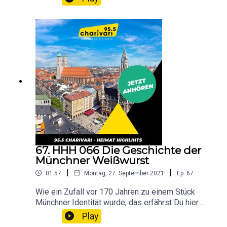
noch nie gehört? Die Antwort auf all diese Fragen
findest Du bei einer Nachtwanderung im
Grünwalder Forst. Hör rein!
67. HHH 066 Die Geschichte der
Münchner Weißwurst
|
|
01:57
Montag, 27. September 2021
Ep.
67
Wie ein Zufall vor 170 Jahren zu einem Stück
Münchner Identität wurde, das erfährst Du hier.
Hör rein!
Play