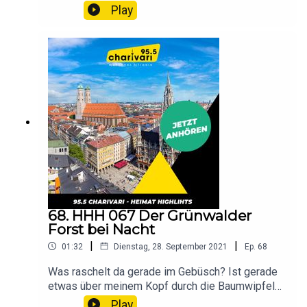
Dich backen und ihre Geheimrezepte für Dich
Play
kredenzen, das erfährst Du hier. Hör rein!
68. HHH 067 Der Grünwalder
Forst bei Nacht
|
|
01:32
Dienstag, 28. September 2021
Ep.
68
Was raschelt da gerade im Gebüsch? Ist gerade
etwas über meinem Kopf durch die Baumwipfel
gesprungen? Welcher Vogel ruft da, den hab ich
Play