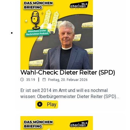
Wahl-Check: Dieter Reiter (SPD)
|
35:19
Freitag, 20. Februar 2026
Er ist seit 2014 im Amt und will es nochmal
wissen: Oberbürgermeister Dieter Reiter (SPD)
stellt sich im großen Wahl-Check von „Das
Play
München Briefing“ den Fragen.In dieser
Sonderfolge spricht Reiter ungewohnt offen über
seine persönliche Motivation. Warum tut er sich
den Stress nach 12 Jahren immer noch an? Wir