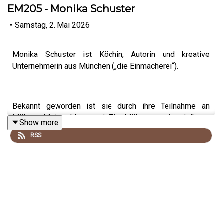
EM205 - Monika Schuster
•
Samstag, 2. Mai 2026
Monika Schuster ist Köchin, Autorin und kreative
Unternehmerin aus München („die Einmacherei“).
Bekannt geworden ist sie durch ihre Teilnahme an
Mälzers Meisterklasse mit Tim Mälzer, wo sie mit ihrem
Show more
Fokus auf Gemüse bis ins Finale kam.
RSS
Monika erzählt von ihrem Weg durch die Gastronomie,
ihrer Arbeit als Foodstylistin und warum gerade Gemüse
für sie die spannendste Zutat überhaupt ist. Außerdem
geht es um Kreativität in der Küche, Perfektionismus –
und die Frage, was gute Küche heute wirklich ausmacht.