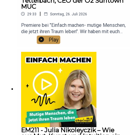
Tettelbach, CEO der O2 Surftown
ausmacht.
MUC
|
29:33
Sonntag, 26. Juli 2026
Premiere bei "Einfach machen- mutige Menschen,
die jetzt ihren Traum leben". Wir haben mit euch
bei Surf & Sound in der O₂ Surftown MUC die
Play
coolste Sommerparty des Jahres gefeiert. Ein
Highlight: Der Live Podcast mit O2 Surftown Muc
Gründer Chris Boehm-Tettelbach. Susanne spricht
mit ihm über Mut, über Entscheidungen,
Rückschläge und was es wirklich bedeutet, den
eigenen Traum zu leben.
EM211 - Julia Nikoleyczik – Wie