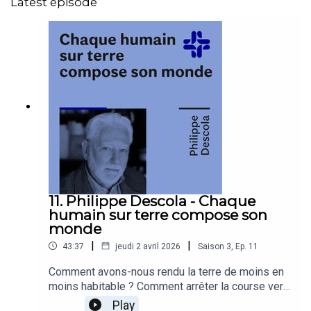
Latest episode
11. Philippe Descola - Chaque
humain sur terre compose son
monde
|
|
43:37
jeudi 2 avril 2026
Saison
3
,
Ep.
11
Comment avons-nous rendu la terre de moins en
moins habitable ? Comment arrêter la course vers
l’abîme ? Et si les ontologies étaient au cœur des
Play