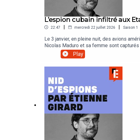
L’espion cubain infiltré aux E
|
|
22:47
mercredi 22 juillet 2026
Saison
1
Le 3 janvier, en pleine nuit, des avions amér
Nicolas Maduro et sa femme sont capturés et
du Maduro par la CIA. Des espions américain
Play
président vénézuélien. Et après Caracas, D
pour le président Maga. La CIA mène depuis
préparation... Mais les Cubains aussi ont le
de quarante ans... Cette semaine, dans "Nid
continent américain, nous racontent l'incro
au rôle majeur des espions dans les moment
épisode a été écrit par Charlotte Baris, mon
habillage : Emmanuel Herschon / Studio Tor