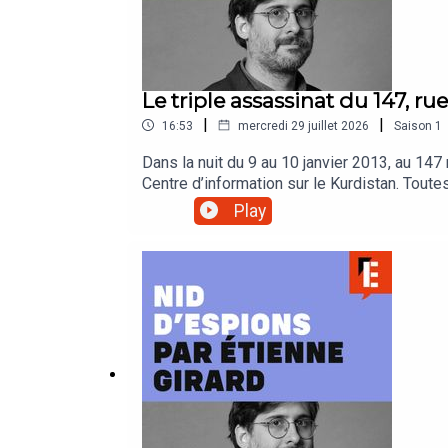
Le triple assassinat du 147, ru
|
|
16:53
mercredi 29 juillet 2026
Saison
1
Dans la nuit du 9 au 10 janvier 2013, au 14
Centre d’information sur le Kurdistan. Toute
enquête. Conclusion : l’assassinat est l’œuv
Play
d’une des victimes. Cette affaire, restée à c
services secrets turcs. Cette semaine, dans
racontent comment les services secrets turc
podcast de L’Express, consacré au renseign
l'épisode ici et abonnez vous à L'Express P
par Mélanie Pierre et réalisé par Jules Krot
Emmanuel Herschon / Studio Torrent Visuel :