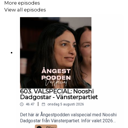
More episodes
Facebook: Ångestpodden
View all episodes
TikTok: @therealangestpodden
Har du förslag på ämnen, ett dilemma eller gäster du
skulle vilja höra i Ångestpodden?
Mejla oss gärna: angestpodden@ingetfilter.se
Behöver du prata med någon?
603. VALSPECIAL: Nooshi
https://hjalplinjen.se
Dadgostar - Vänsterpartiet
|
mind.se
46:47
onsdag 5 augusti 2026
Det här är Ångestpodden valspecial med Nooshi
spes.se
Dadgostar från Vänsterpartiet. Inför valet 2026
har vi precis som vanligt bjudit in alla partiledare
suicidezero.se