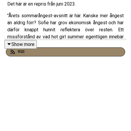
Det här är en repris från juni 2023.
"Årets sommarångest-avsnitt är här. Kanske mer ångest
än aldrig förr? Sofie har grov ekonomisk ångest och har
därför knappt hunnit reflektera över resten. Ett
missförstånd av vad hot girl summer egentligen innebär
har skett. Ida har skrivit ett brev till sitt 16-åriga jag vari
Show more
hon ber om ursäkt för sina smalhetstankar. Om att vara
RSS
horribelt less på PEPP och det paradoxala i att
kroppspositivismen och smalshetsnormen lyser
starkare än någonsin, samtidigt?"
Programledare: Ida Höckerstrand & Sofie Hallberg
Klippning: Sofie Hallberg
Instagram: @angestpodden @idahockerstrand
@sofiehallberg