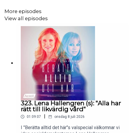
More episodes
Och när vi nu blickar framåt, går vi in i ett viktigt år.
View all episodes
Under våren gästas podden av partiledare – och vi vill att
du
ska vara med och påverka samtalen.
Vad vill du att vi ska fråga dem?
Skicka in dina frågor till oss på TikTok eller Instagram.
Tack för att du lyssnar, delar, hör av dig och är en del av
vår gemenskap.
Det här hade aldrig varit möjligt utan er.
323. Lena Hallengren (s): "Alla har
rätt till likvärdig vård"
|
01:09:07
onsdag 8 juli 2026
Nu firar vi tillsammans 🥂
I "Berätta alltid det här"s valspecial välkomnar vi