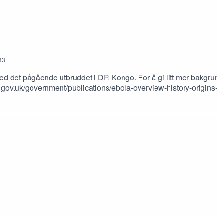
33
ed det pågående utbruddet i DR Kongo. For å gi litt mer bakgrunn
irst-ebola-outbreak-
u_Ebola_epidemichttps://en.wikipedia.org/wiki/Western_African_E
detail/ebola-
/full/10.1152/ajplung.00354.2014 https://www.sciencedirect.com