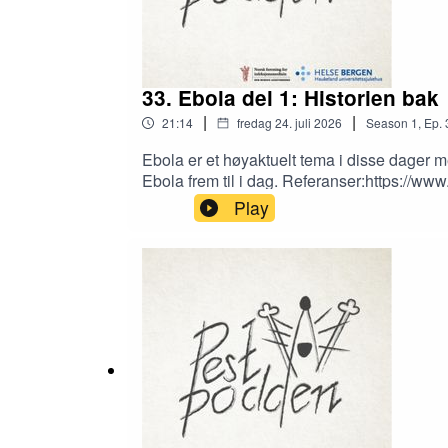
33. Ebola del 1: Historien bak
|
|
21:14
fredag 24. juli 2026
Season
1
,
Ep.
Ebola er et høyaktuelt tema i disse dager m
Ebola frem til i dag. Referanser:https://www.gov.uk/government/publications/ebola-overview-history-origins-and-transmission/ebola-overview-history-origins-
and-transmission https://time.com/3548047/f
Play
history/ https://en.wikipedia.org/wiki/Kiv
https://www.who.int/news-room/fact-sheets/
diseasehttps://journals.physiology.org/doi