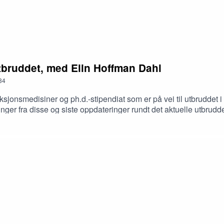
utbruddet, med Elin Hoffman Dahl
34
sjonsmedisiner og ph.d.-stipendiat som er på vei til utbruddet 
nger fra disse og siste oppdateringer rundt det aktuelle utbruddet
/i/5pJXv6/en-litt-annerledes-hyllest-til-erling-braut-haaland