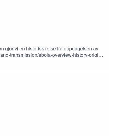
 gjør vi en historisk reise fra oppdagelsen av
bola_epidemichttps://en.wikipedia.org/wiki/Ebola
/science/article/pii/S1286457905001437