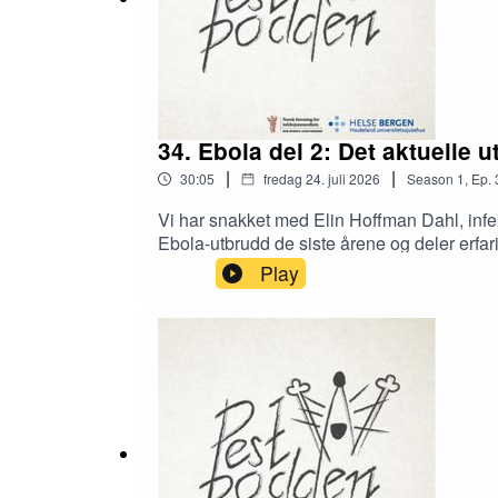
34. Ebola del 2: Det aktuelle 
|
|
30:05
fredag 24. juli 2026
Season
1
,
Ep.
Vi har snakket med Elin Hoffman Dahl, infek
Ebola-utbrudd de siste årene og deler erfari
https://www.aftenposten.no/meninger/kronikk
Play