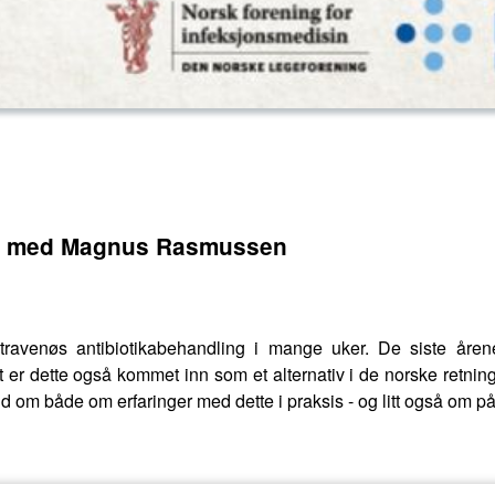
g - med Magnus Rasmussen
ravenøs antibiotikabehandling i mange uker. De siste årene 
st er dette også kommet inn som et alternativ i de norske retni
om både om erfaringer med dette i praksis - og litt også om på