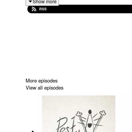
Show more
RSS
Rasmussen M, Gilje P, Fagman E, Berge A. Bacter
Mar;30(3):306-311. doi: 10.1016/j.cmi.2023.08.
More episodes
View all episodes