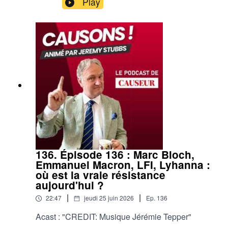
Play
136. Épisode 136 : Marc Bloch,
Emmanuel Macron, LFI, Lyhanna :
où est la vraie résistance
aujourd'hui ?
|
|
22:47
jeudi 25 juin 2026
Ep.
136
Acast : "CREDIT: Musique Jérémie Tepper"