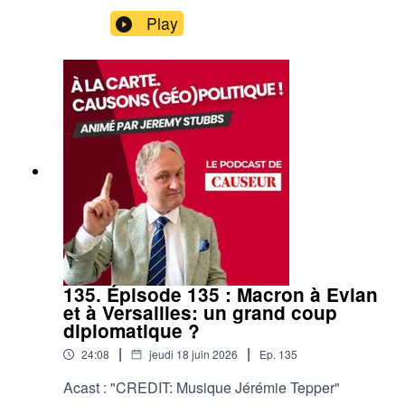
Play
135. Épisode 135 : Macron à Evian
et à Versailles: un grand coup
diplomatique ?
|
|
24:08
jeudi 18 juin 2026
Ep.
135
Acast : "CREDIT: Musique Jérémie Tepper"