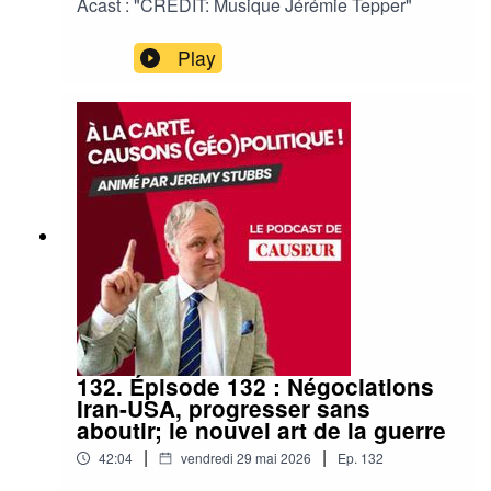
Acast : "CREDIT: Musique Jérémie Tepper"
Play
132. Épisode 132 : Négociations
Iran-USA, progresser sans
aboutir; le nouvel art de la guerre
|
|
42:04
vendredi 29 mai 2026
Ep.
132