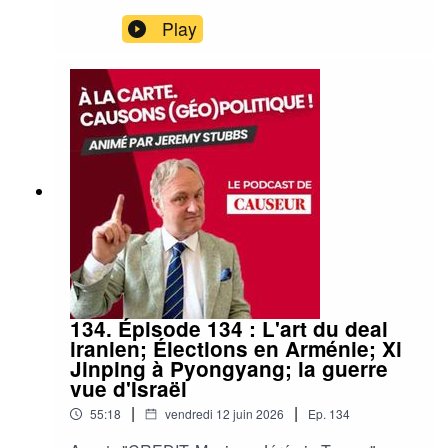
Play
134. Épisode 134 : L'art du deal
iranien; Élections en Arménie; Xi
Jinping à Pyongyang; la guerre
vue d'Israël
|
|
55:18
vendredi 12 juin 2026
Ep.
134