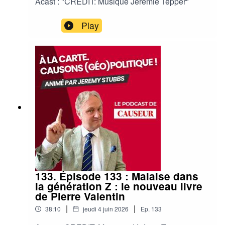
Acast : "CREDIT: Musique Jérémie Tepper"
Play
133. Épisode 133 : Malaise dans
la génération Z : le nouveau livre
de Pierre Valentin
|
|
38:10
jeudi 4 juin 2026
Ep.
133