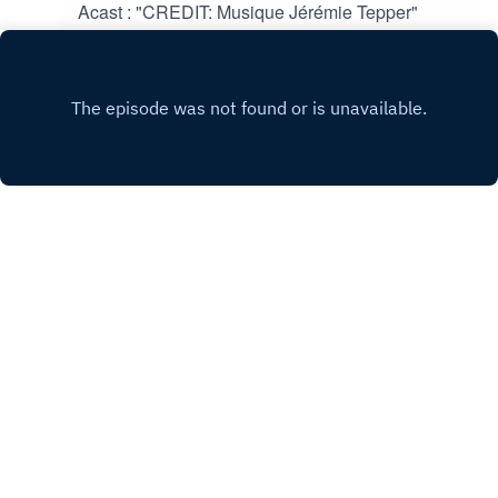
Acast : "CREDIT: Musique Jérémie Tepper"
Play
Copyright
All rights reserved
Hébergé avec ❤️ par
Acast